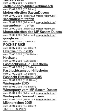
vom 01.01.2006 ( 72 Bilder )
Treffen-handy-bilder webmaasch
vom 13.09.2005 ( 25 Bilder )
Motorradtreffen SasemDusem
vom 09.09.2005 ( bilder auf
weggefoehnt.de
)
sasemdusem treffen
vom 09.09.2005 ( bilder auf
weggefoehnt.de
)
sasemdusem treffen
vom 09.09.2005 ( bilder auf
weggefoehnt.de
)
Motorradtreffen des MF Sasem Dusem
vom 09.09.2005 ( bilder auf
weggefoehnt.de
)
google earth
vom 05.09.2005 ( 3 Bilder )
POCKET BIKE
vom 10.07.2005 ( 48 Bilder )
Odenwaldtour 2005
vom 05.05.2005 ( 200 Bilder )
Hochzeit
vom 23.04.2005 ( 135 Bilder )
Fastnachtsumzug Hillesheim
vom 07.02.2005 ( 11 Bilder )
Fastnachtsumzug Hillesheim
vom 07.02.2005 ( 14 Bilder )
Fasnacht Eimsheim 2005
vom 29.01.2005 ( 110 Bilder )
Winterparty 2005
vom 15.01.2005 ( 46 Bilder )
Winterparty vom MF Sasem Dusem
vom 15.01.2005 ( bilder auf
weggefoehnt.de
)
Winterparty Sasem-Dusem
vom 15.01.2005 ( bilder auf
weggefoehnt.de
)
Männerzelten 2005
vom 08.01.2005 ( 18 Bilder )
TREFFEN 2005