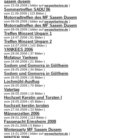
sasem dusem
vom 15.09.2006 ( bilder auf
weggefoehnt.de
)
Sommertreffen SADU 06
vom 11.09.2006 ( 115 Bilder )
Motorradtreffen des MF Sasem Dusem
vom 09.09.2006 ( bilder auf
weggefoehnt.de
)
Motorradtreffen des MF Sasem Dusem
vom 08.09.2006 ( bilder auf
weggefoehnt.de
)
Treffen Minzent Ungarn 1
vom 14.07.2006 ( 61 Bilder )
Treffen Minzent Ungarn 2
vom 14.07.2006 ( 142 Bilder )
YANKEES 2006
vom 28.06.2006 ( 37 Bilder )
Mofatour Yankees
vom 24.06.2006 ( 21 Bilder )
Sodom und Gomorra in Göllheim
vom 29.05.2006 ( 34 Bilder )
Sodom und Gomorra in Göllheim
vom 29.05.2006 ( 19 Bilder )
Lochmühl-Ausflug
vom 28.05.2006 ( 70 Bilder )
Vatertag
vom 28.05.2006 ( 16 Bilder )
Hochzeit Kerstin und Torsten I
vom 19.05.2006 ( 45 Bilder )
hochzeit kerstin torsten
vom 27.04.2006 ( 23 Bilder )
Männerzelten 2006
vom 29.01.2006 ( 113 Bilder )
Fassenacht Eimsheim 2008
vom 26.01.2006 ( 0 Bilder )
Winterparty MF Sasem Dusem
vom 14.01.2006 ( bilder auf
weggefoehnt.de
)
WINTER 2006