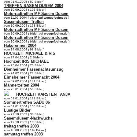
vom 01.01.2005 ( 52 Bilder )
TREFFEN SASEM DUSEM 2004
vom 19.09.2004 ( 105 Bilder )
Motorradtreffen MF Sasem Dusem
vom 11.09.2004 ( bilder auf
weggefoehnt.de
)
Sasemdusem Treffen
vom 10.09.2004 ( 178 Bilder )
Motorradtreffen MF Sasem Dusem
vom 10.09.2004 ( bilder auf
weggefoehnt.de
)
Motorradtreffen MF Sasem Dusem
vom 10.09.2004 ( bilder auf
weggefoehnt.de
)
Hakorennen 2004
vom 14.08.2004 ( 98 Bilder )
HOCHZEIT MICHAEL &IRIS
vom 27.04.2004 ( 2 Bilder )
Hochzeit IRIS MICHAEL
vom 25.04.2004 ( 70 Bilder )
Dienheimer Fassenachtsumzug
vom 24.02.2004 ( 28 Bilder )
Eimsheimer Fassenacht 2004
vom 09.02.2004 ( 161 Bilder )
Männerzelten 2004
vom 25.01.2004 ( 50 Bilder )
HOCHZEIT KARSTEN TANJA
vom 01.01.2004 ( 189 Bilder )
Sommertreffen SADU 06
vom 01.01.2004 ( 156 Bilder )
Lustige Bilder
vom 27.10.2003 ( 36 Bilder )
Sasemdusem-Nachwuchs
vom 12.10.2003 ( 10 Bilder )
freitag treffen 2003
vom 18.09.2003 ( 116 Bilder )
samstag treffen 2003