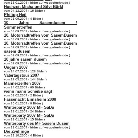
vom 13.01.2008 ( bilder auf
weggefoehnt.de
)
Hochzeit Micha und Silvi Bürkl
vom 04.12.2007 ( 16 Bilder )
Philipp Heil
vom 21.09.2007 ( 4 Bilder )
10 Jahre Sasemdusem /
Sommertreffen
vom 08.09.2007 ( bilder auf
weggefoehnt.de
)
10. Motorradtreffen vom SasemDusem
vom 08.09.2007 ( bilder auf
weggefoehnt.de
)
10. Motorradtreffen vom SasemDusem
vom 07.09.2007 ( bilder auf
weggefoehnt.de
)
sasem dusem
vom 07.09.2007 ( bilder auf
weggefoehnt.de
)
10 jahre sasem dusem
vom 07.09.2007 ( bilder auf
weggefoehnt.de
)
Ungarn 2007
vom 14.07.2007 ( 128 Bilder )
Vatertagstour 2007
vom 17.05.2007 ( 144 Bilder )
Männerzellten 2007
vom 24.02.2007 ( 60 Bilder )
wenn mann Scheiße sagt
vom 02.02.2007 ( 2 Bilder )
Fassenacht Eimsheim 2008
vom 26.01.2007 ( 0 Bilder )
Winterparty 2007 MF SaDu
vom 13.01.2007 ( 24 Bilder )
Winterparty 2007 MF SaDu
vom 13.01.2007 ( 15 Bilder )
Winterparty des MF Sasem Dusem
vom 13.01.2007 ( bilder auf
weggefoehnt.de
)
Die Zwillinge
vom 22.10.2006 ( 4 Bilder )