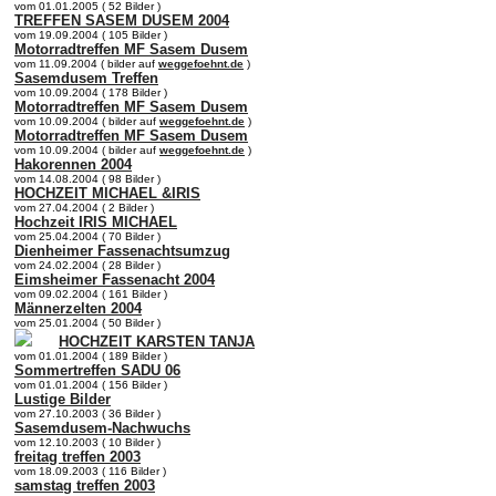
vom 01.01.2005 ( 52 Bilder )
TREFFEN SASEM DUSEM 2004
vom 19.09.2004 ( 105 Bilder )
Motorradtreffen MF Sasem Dusem
vom 11.09.2004 ( bilder auf
weggefoehnt.de
)
Sasemdusem Treffen
vom 10.09.2004 ( 178 Bilder )
Motorradtreffen MF Sasem Dusem
vom 10.09.2004 ( bilder auf
weggefoehnt.de
)
Motorradtreffen MF Sasem Dusem
vom 10.09.2004 ( bilder auf
weggefoehnt.de
)
Hakorennen 2004
vom 14.08.2004 ( 98 Bilder )
HOCHZEIT MICHAEL &IRIS
vom 27.04.2004 ( 2 Bilder )
Hochzeit IRIS MICHAEL
vom 25.04.2004 ( 70 Bilder )
Dienheimer Fassenachtsumzug
vom 24.02.2004 ( 28 Bilder )
Eimsheimer Fassenacht 2004
vom 09.02.2004 ( 161 Bilder )
Männerzelten 2004
vom 25.01.2004 ( 50 Bilder )
HOCHZEIT KARSTEN TANJA
vom 01.01.2004 ( 189 Bilder )
Sommertreffen SADU 06
vom 01.01.2004 ( 156 Bilder )
Lustige Bilder
vom 27.10.2003 ( 36 Bilder )
Sasemdusem-Nachwuchs
vom 12.10.2003 ( 10 Bilder )
freitag treffen 2003
vom 18.09.2003 ( 116 Bilder )
samstag treffen 2003