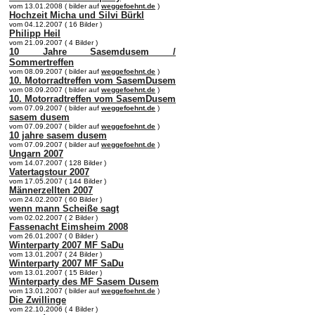
vom 13.01.2008 ( bilder auf
weggefoehnt.de
)
Hochzeit Micha und Silvi Bürkl
vom 04.12.2007 ( 16 Bilder )
Philipp Heil
vom 21.09.2007 ( 4 Bilder )
10 Jahre Sasemdusem /
Sommertreffen
vom 08.09.2007 ( bilder auf
weggefoehnt.de
)
10. Motorradtreffen vom SasemDusem
vom 08.09.2007 ( bilder auf
weggefoehnt.de
)
10. Motorradtreffen vom SasemDusem
vom 07.09.2007 ( bilder auf
weggefoehnt.de
)
sasem dusem
vom 07.09.2007 ( bilder auf
weggefoehnt.de
)
10 jahre sasem dusem
vom 07.09.2007 ( bilder auf
weggefoehnt.de
)
Ungarn 2007
vom 14.07.2007 ( 128 Bilder )
Vatertagstour 2007
vom 17.05.2007 ( 144 Bilder )
Männerzellten 2007
vom 24.02.2007 ( 60 Bilder )
wenn mann Scheiße sagt
vom 02.02.2007 ( 2 Bilder )
Fassenacht Eimsheim 2008
vom 26.01.2007 ( 0 Bilder )
Winterparty 2007 MF SaDu
vom 13.01.2007 ( 24 Bilder )
Winterparty 2007 MF SaDu
vom 13.01.2007 ( 15 Bilder )
Winterparty des MF Sasem Dusem
vom 13.01.2007 ( bilder auf
weggefoehnt.de
)
Die Zwillinge
vom 22.10.2006 ( 4 Bilder )