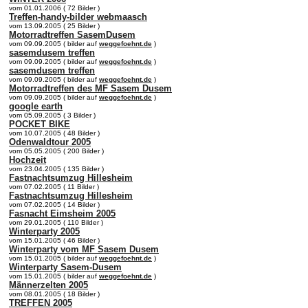
vom 01.01.2006 ( 72 Bilder )
Treffen-handy-bilder webmaasch
vom 13.09.2005 ( 25 Bilder )
Motorradtreffen SasemDusem
vom 09.09.2005 ( bilder auf
weggefoehnt.de
)
sasemdusem treffen
vom 09.09.2005 ( bilder auf
weggefoehnt.de
)
sasemdusem treffen
vom 09.09.2005 ( bilder auf
weggefoehnt.de
)
Motorradtreffen des MF Sasem Dusem
vom 09.09.2005 ( bilder auf
weggefoehnt.de
)
google earth
vom 05.09.2005 ( 3 Bilder )
POCKET BIKE
vom 10.07.2005 ( 48 Bilder )
Odenwaldtour 2005
vom 05.05.2005 ( 200 Bilder )
Hochzeit
vom 23.04.2005 ( 135 Bilder )
Fastnachtsumzug Hillesheim
vom 07.02.2005 ( 11 Bilder )
Fastnachtsumzug Hillesheim
vom 07.02.2005 ( 14 Bilder )
Fasnacht Eimsheim 2005
vom 29.01.2005 ( 110 Bilder )
Winterparty 2005
vom 15.01.2005 ( 46 Bilder )
Winterparty vom MF Sasem Dusem
vom 15.01.2005 ( bilder auf
weggefoehnt.de
)
Winterparty Sasem-Dusem
vom 15.01.2005 ( bilder auf
weggefoehnt.de
)
Männerzelten 2005
vom 08.01.2005 ( 18 Bilder )
TREFFEN 2005