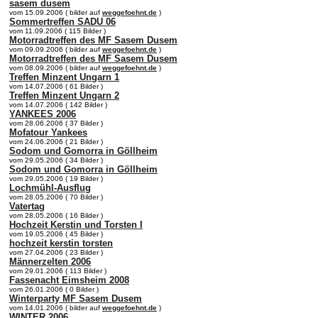
sasem dusem
vom 15.09.2006 ( bilder auf
weggefoehnt.de
)
Sommertreffen SADU 06
vom 11.09.2006 ( 115 Bilder )
Motorradtreffen des MF Sasem Dusem
vom 09.09.2006 ( bilder auf
weggefoehnt.de
)
Motorradtreffen des MF Sasem Dusem
vom 08.09.2006 ( bilder auf
weggefoehnt.de
)
Treffen Minzent Ungarn 1
vom 14.07.2006 ( 61 Bilder )
Treffen Minzent Ungarn 2
vom 14.07.2006 ( 142 Bilder )
YANKEES 2006
vom 28.06.2006 ( 37 Bilder )
Mofatour Yankees
vom 24.06.2006 ( 21 Bilder )
Sodom und Gomorra in Göllheim
vom 29.05.2006 ( 34 Bilder )
Sodom und Gomorra in Göllheim
vom 29.05.2006 ( 19 Bilder )
Lochmühl-Ausflug
vom 28.05.2006 ( 70 Bilder )
Vatertag
vom 28.05.2006 ( 16 Bilder )
Hochzeit Kerstin und Torsten I
vom 19.05.2006 ( 45 Bilder )
hochzeit kerstin torsten
vom 27.04.2006 ( 23 Bilder )
Männerzelten 2006
vom 29.01.2006 ( 113 Bilder )
Fassenacht Eimsheim 2008
vom 26.01.2006 ( 0 Bilder )
Winterparty MF Sasem Dusem
vom 14.01.2006 ( bilder auf
weggefoehnt.de
)
WINTER 2006