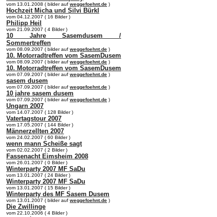
vom 13.01.2008 ( bilder auf
weggefoehnt.de
)
Hochzeit Micha und Silvi Bürkl
vom 04.12.2007 ( 16 Bilder )
Philipp Heil
vom 21.09.2007 ( 4 Bilder )
10 Jahre Sasemdusem /
Sommertreffen
vom 08.09.2007 ( bilder auf
weggefoehnt.de
)
10. Motorradtreffen vom SasemDusem
vom 08.09.2007 ( bilder auf
weggefoehnt.de
)
10. Motorradtreffen vom SasemDusem
vom 07.09.2007 ( bilder auf
weggefoehnt.de
)
sasem dusem
vom 07.09.2007 ( bilder auf
weggefoehnt.de
)
10 jahre sasem dusem
vom 07.09.2007 ( bilder auf
weggefoehnt.de
)
Ungarn 2007
vom 14.07.2007 ( 128 Bilder )
Vatertagstour 2007
vom 17.05.2007 ( 144 Bilder )
Männerzellten 2007
vom 24.02.2007 ( 60 Bilder )
wenn mann Scheiße sagt
vom 02.02.2007 ( 2 Bilder )
Fassenacht Eimsheim 2008
vom 26.01.2007 ( 0 Bilder )
Winterparty 2007 MF SaDu
vom 13.01.2007 ( 24 Bilder )
Winterparty 2007 MF SaDu
vom 13.01.2007 ( 15 Bilder )
Winterparty des MF Sasem Dusem
vom 13.01.2007 ( bilder auf
weggefoehnt.de
)
Die Zwillinge
vom 22.10.2006 ( 4 Bilder )