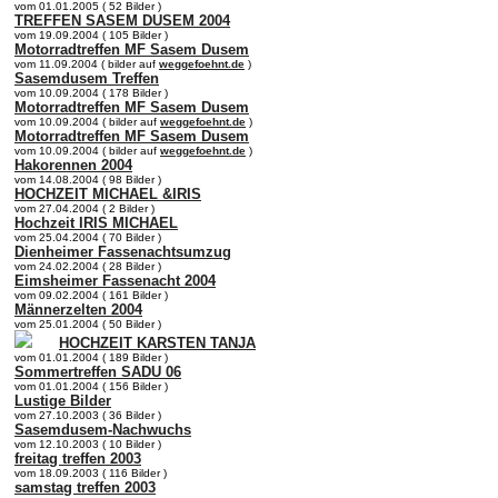
vom 01.01.2005 ( 52 Bilder )
TREFFEN SASEM DUSEM 2004
vom 19.09.2004 ( 105 Bilder )
Motorradtreffen MF Sasem Dusem
vom 11.09.2004 ( bilder auf
weggefoehnt.de
)
Sasemdusem Treffen
vom 10.09.2004 ( 178 Bilder )
Motorradtreffen MF Sasem Dusem
vom 10.09.2004 ( bilder auf
weggefoehnt.de
)
Motorradtreffen MF Sasem Dusem
vom 10.09.2004 ( bilder auf
weggefoehnt.de
)
Hakorennen 2004
vom 14.08.2004 ( 98 Bilder )
HOCHZEIT MICHAEL &IRIS
vom 27.04.2004 ( 2 Bilder )
Hochzeit IRIS MICHAEL
vom 25.04.2004 ( 70 Bilder )
Dienheimer Fassenachtsumzug
vom 24.02.2004 ( 28 Bilder )
Eimsheimer Fassenacht 2004
vom 09.02.2004 ( 161 Bilder )
Männerzelten 2004
vom 25.01.2004 ( 50 Bilder )
HOCHZEIT KARSTEN TANJA
vom 01.01.2004 ( 189 Bilder )
Sommertreffen SADU 06
vom 01.01.2004 ( 156 Bilder )
Lustige Bilder
vom 27.10.2003 ( 36 Bilder )
Sasemdusem-Nachwuchs
vom 12.10.2003 ( 10 Bilder )
freitag treffen 2003
vom 18.09.2003 ( 116 Bilder )
samstag treffen 2003