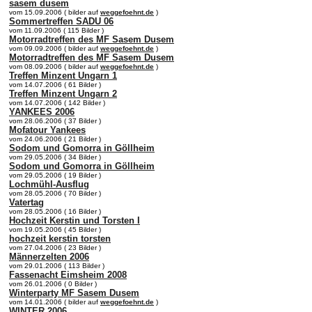
sasem dusem
vom 15.09.2006 ( bilder auf
weggefoehnt.de
)
Sommertreffen SADU 06
vom 11.09.2006 ( 115 Bilder )
Motorradtreffen des MF Sasem Dusem
vom 09.09.2006 ( bilder auf
weggefoehnt.de
)
Motorradtreffen des MF Sasem Dusem
vom 08.09.2006 ( bilder auf
weggefoehnt.de
)
Treffen Minzent Ungarn 1
vom 14.07.2006 ( 61 Bilder )
Treffen Minzent Ungarn 2
vom 14.07.2006 ( 142 Bilder )
YANKEES 2006
vom 28.06.2006 ( 37 Bilder )
Mofatour Yankees
vom 24.06.2006 ( 21 Bilder )
Sodom und Gomorra in Göllheim
vom 29.05.2006 ( 34 Bilder )
Sodom und Gomorra in Göllheim
vom 29.05.2006 ( 19 Bilder )
Lochmühl-Ausflug
vom 28.05.2006 ( 70 Bilder )
Vatertag
vom 28.05.2006 ( 16 Bilder )
Hochzeit Kerstin und Torsten I
vom 19.05.2006 ( 45 Bilder )
hochzeit kerstin torsten
vom 27.04.2006 ( 23 Bilder )
Männerzelten 2006
vom 29.01.2006 ( 113 Bilder )
Fassenacht Eimsheim 2008
vom 26.01.2006 ( 0 Bilder )
Winterparty MF Sasem Dusem
vom 14.01.2006 ( bilder auf
weggefoehnt.de
)
WINTER 2006