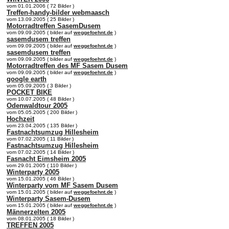
vom 01.01.2006 ( 72 Bilder )
Treffen-handy-bilder webmaasch
vom 13.09.2005 ( 25 Bilder )
Motorradtreffen SasemDusem
vom 09.09.2005 ( bilder auf
weggefoehnt.de
)
sasemdusem treffen
vom 09.09.2005 ( bilder auf
weggefoehnt.de
)
sasemdusem treffen
vom 09.09.2005 ( bilder auf
weggefoehnt.de
)
Motorradtreffen des MF Sasem Dusem
vom 09.09.2005 ( bilder auf
weggefoehnt.de
)
google earth
vom 05.09.2005 ( 3 Bilder )
POCKET BIKE
vom 10.07.2005 ( 48 Bilder )
Odenwaldtour 2005
vom 05.05.2005 ( 200 Bilder )
Hochzeit
vom 23.04.2005 ( 135 Bilder )
Fastnachtsumzug Hillesheim
vom 07.02.2005 ( 11 Bilder )
Fastnachtsumzug Hillesheim
vom 07.02.2005 ( 14 Bilder )
Fasnacht Eimsheim 2005
vom 29.01.2005 ( 110 Bilder )
Winterparty 2005
vom 15.01.2005 ( 46 Bilder )
Winterparty vom MF Sasem Dusem
vom 15.01.2005 ( bilder auf
weggefoehnt.de
)
Winterparty Sasem-Dusem
vom 15.01.2005 ( bilder auf
weggefoehnt.de
)
Männerzelten 2005
vom 08.01.2005 ( 18 Bilder )
TREFFEN 2005