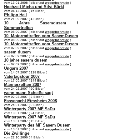
vom 13.01.2008 ( bilder auf
weggefoehnt.de
)
Hochzeit Micha und Silvi Bürkl
vom 04.12.2007 ( 16 Bilder )
Philipp Heil
vom 21.09.2007 ( 4 Bilder )
10 Jahre Sasemdusem /
Sommertreffen
vom 08.09.2007 ( bilder auf
weggefoehnt.de
)
10. Motorradtreffen vom SasemDusem
vom 08.09.2007 ( bilder auf
weggefoehnt.de
)
10. Motorradtreffen vom SasemDusem
vom 07.09.2007 ( bilder auf
weggefoehnt.de
)
sasem dusem
vom 07.09.2007 ( bilder auf
weggefoehnt.de
)
10 jahre sasem dusem
vom 07.09.2007 ( bilder auf
weggefoehnt.de
)
Ungarn 2007
vom 14.07.2007 ( 128 Bilder )
Vatertagstour 2007
vom 17.05.2007 ( 144 Bilder )
Männerzellten 2007
vom 24.02.2007 ( 60 Bilder )
wenn mann Scheiße sagt
vom 02.02.2007 ( 2 Bilder )
Fassenacht Eimsheim 2008
vom 26.01.2007 ( 0 Bilder )
Winterparty 2007 MF SaDu
vom 13.01.2007 ( 24 Bilder )
Winterparty 2007 MF SaDu
vom 13.01.2007 ( 15 Bilder )
Winterparty des MF Sasem Dusem
vom 13.01.2007 ( bilder auf
weggefoehnt.de
)
Die Zwillinge
vom 22.10.2006 ( 4 Bilder )