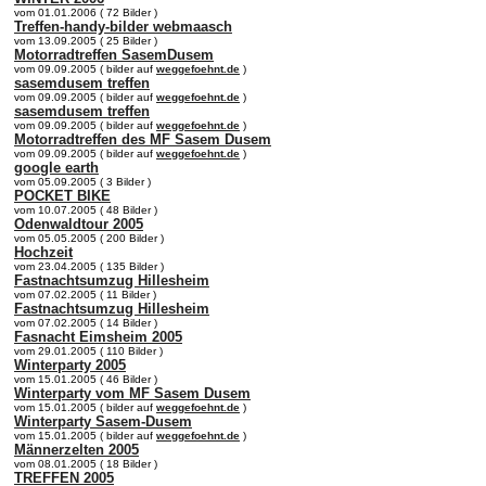
vom 01.01.2006 ( 72 Bilder )
Treffen-handy-bilder webmaasch
vom 13.09.2005 ( 25 Bilder )
Motorradtreffen SasemDusem
vom 09.09.2005 ( bilder auf
weggefoehnt.de
)
sasemdusem treffen
vom 09.09.2005 ( bilder auf
weggefoehnt.de
)
sasemdusem treffen
vom 09.09.2005 ( bilder auf
weggefoehnt.de
)
Motorradtreffen des MF Sasem Dusem
vom 09.09.2005 ( bilder auf
weggefoehnt.de
)
google earth
vom 05.09.2005 ( 3 Bilder )
POCKET BIKE
vom 10.07.2005 ( 48 Bilder )
Odenwaldtour 2005
vom 05.05.2005 ( 200 Bilder )
Hochzeit
vom 23.04.2005 ( 135 Bilder )
Fastnachtsumzug Hillesheim
vom 07.02.2005 ( 11 Bilder )
Fastnachtsumzug Hillesheim
vom 07.02.2005 ( 14 Bilder )
Fasnacht Eimsheim 2005
vom 29.01.2005 ( 110 Bilder )
Winterparty 2005
vom 15.01.2005 ( 46 Bilder )
Winterparty vom MF Sasem Dusem
vom 15.01.2005 ( bilder auf
weggefoehnt.de
)
Winterparty Sasem-Dusem
vom 15.01.2005 ( bilder auf
weggefoehnt.de
)
Männerzelten 2005
vom 08.01.2005 ( 18 Bilder )
TREFFEN 2005