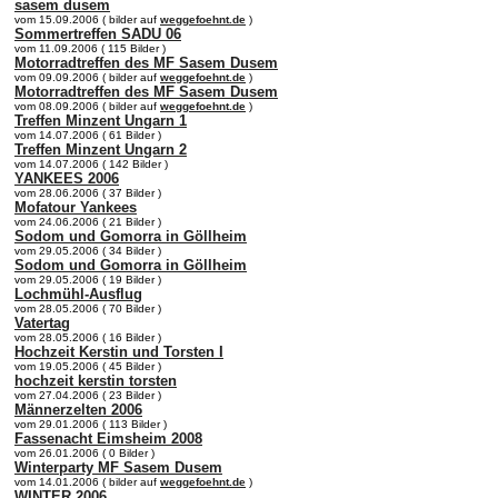
sasem dusem
vom 15.09.2006 ( bilder auf
weggefoehnt.de
)
Sommertreffen SADU 06
vom 11.09.2006 ( 115 Bilder )
Motorradtreffen des MF Sasem Dusem
vom 09.09.2006 ( bilder auf
weggefoehnt.de
)
Motorradtreffen des MF Sasem Dusem
vom 08.09.2006 ( bilder auf
weggefoehnt.de
)
Treffen Minzent Ungarn 1
vom 14.07.2006 ( 61 Bilder )
Treffen Minzent Ungarn 2
vom 14.07.2006 ( 142 Bilder )
YANKEES 2006
vom 28.06.2006 ( 37 Bilder )
Mofatour Yankees
vom 24.06.2006 ( 21 Bilder )
Sodom und Gomorra in Göllheim
vom 29.05.2006 ( 34 Bilder )
Sodom und Gomorra in Göllheim
vom 29.05.2006 ( 19 Bilder )
Lochmühl-Ausflug
vom 28.05.2006 ( 70 Bilder )
Vatertag
vom 28.05.2006 ( 16 Bilder )
Hochzeit Kerstin und Torsten I
vom 19.05.2006 ( 45 Bilder )
hochzeit kerstin torsten
vom 27.04.2006 ( 23 Bilder )
Männerzelten 2006
vom 29.01.2006 ( 113 Bilder )
Fassenacht Eimsheim 2008
vom 26.01.2006 ( 0 Bilder )
Winterparty MF Sasem Dusem
vom 14.01.2006 ( bilder auf
weggefoehnt.de
)
WINTER 2006