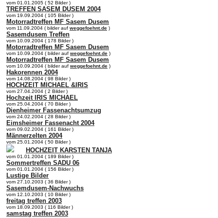
vom 01.01.2005 ( 52 Bilder )
TREFFEN SASEM DUSEM 2004
vom 19.09.2004 ( 105 Bilder )
Motorradtreffen MF Sasem Dusem
vom 11.09.2004 ( bilder auf
weggefoehnt.de
)
Sasemdusem Treffen
vom 10.09.2004 ( 178 Bilder )
Motorradtreffen MF Sasem Dusem
vom 10.09.2004 ( bilder auf
weggefoehnt.de
)
Motorradtreffen MF Sasem Dusem
vom 10.09.2004 ( bilder auf
weggefoehnt.de
)
Hakorennen 2004
vom 14.08.2004 ( 98 Bilder )
HOCHZEIT MICHAEL &IRIS
vom 27.04.2004 ( 2 Bilder )
Hochzeit IRIS MICHAEL
vom 25.04.2004 ( 70 Bilder )
Dienheimer Fassenachtsumzug
vom 24.02.2004 ( 28 Bilder )
Eimsheimer Fassenacht 2004
vom 09.02.2004 ( 161 Bilder )
Männerzelten 2004
vom 25.01.2004 ( 50 Bilder )
HOCHZEIT KARSTEN TANJA
vom 01.01.2004 ( 189 Bilder )
Sommertreffen SADU 06
vom 01.01.2004 ( 156 Bilder )
Lustige Bilder
vom 27.10.2003 ( 36 Bilder )
Sasemdusem-Nachwuchs
vom 12.10.2003 ( 10 Bilder )
freitag treffen 2003
vom 18.09.2003 ( 116 Bilder )
samstag treffen 2003