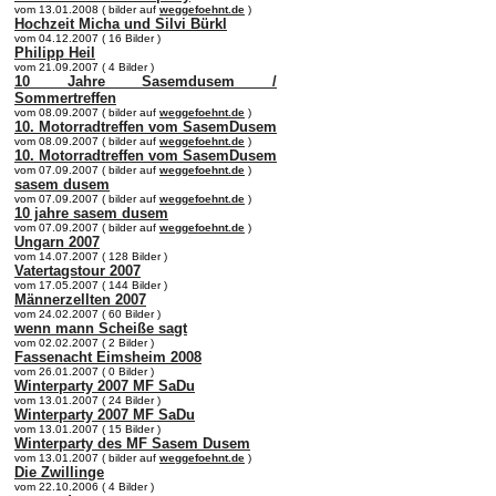
vom 13.01.2008 ( bilder auf
weggefoehnt.de
)
Hochzeit Micha und Silvi Bürkl
vom 04.12.2007 ( 16 Bilder )
Philipp Heil
vom 21.09.2007 ( 4 Bilder )
10 Jahre Sasemdusem /
Sommertreffen
vom 08.09.2007 ( bilder auf
weggefoehnt.de
)
10. Motorradtreffen vom SasemDusem
vom 08.09.2007 ( bilder auf
weggefoehnt.de
)
10. Motorradtreffen vom SasemDusem
vom 07.09.2007 ( bilder auf
weggefoehnt.de
)
sasem dusem
vom 07.09.2007 ( bilder auf
weggefoehnt.de
)
10 jahre sasem dusem
vom 07.09.2007 ( bilder auf
weggefoehnt.de
)
Ungarn 2007
vom 14.07.2007 ( 128 Bilder )
Vatertagstour 2007
vom 17.05.2007 ( 144 Bilder )
Männerzellten 2007
vom 24.02.2007 ( 60 Bilder )
wenn mann Scheiße sagt
vom 02.02.2007 ( 2 Bilder )
Fassenacht Eimsheim 2008
vom 26.01.2007 ( 0 Bilder )
Winterparty 2007 MF SaDu
vom 13.01.2007 ( 24 Bilder )
Winterparty 2007 MF SaDu
vom 13.01.2007 ( 15 Bilder )
Winterparty des MF Sasem Dusem
vom 13.01.2007 ( bilder auf
weggefoehnt.de
)
Die Zwillinge
vom 22.10.2006 ( 4 Bilder )