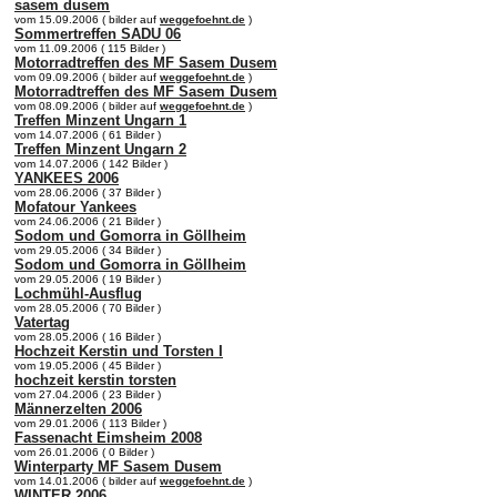
sasem dusem
vom 15.09.2006 ( bilder auf
weggefoehnt.de
)
Sommertreffen SADU 06
vom 11.09.2006 ( 115 Bilder )
Motorradtreffen des MF Sasem Dusem
vom 09.09.2006 ( bilder auf
weggefoehnt.de
)
Motorradtreffen des MF Sasem Dusem
vom 08.09.2006 ( bilder auf
weggefoehnt.de
)
Treffen Minzent Ungarn 1
vom 14.07.2006 ( 61 Bilder )
Treffen Minzent Ungarn 2
vom 14.07.2006 ( 142 Bilder )
YANKEES 2006
vom 28.06.2006 ( 37 Bilder )
Mofatour Yankees
vom 24.06.2006 ( 21 Bilder )
Sodom und Gomorra in Göllheim
vom 29.05.2006 ( 34 Bilder )
Sodom und Gomorra in Göllheim
vom 29.05.2006 ( 19 Bilder )
Lochmühl-Ausflug
vom 28.05.2006 ( 70 Bilder )
Vatertag
vom 28.05.2006 ( 16 Bilder )
Hochzeit Kerstin und Torsten I
vom 19.05.2006 ( 45 Bilder )
hochzeit kerstin torsten
vom 27.04.2006 ( 23 Bilder )
Männerzelten 2006
vom 29.01.2006 ( 113 Bilder )
Fassenacht Eimsheim 2008
vom 26.01.2006 ( 0 Bilder )
Winterparty MF Sasem Dusem
vom 14.01.2006 ( bilder auf
weggefoehnt.de
)
WINTER 2006