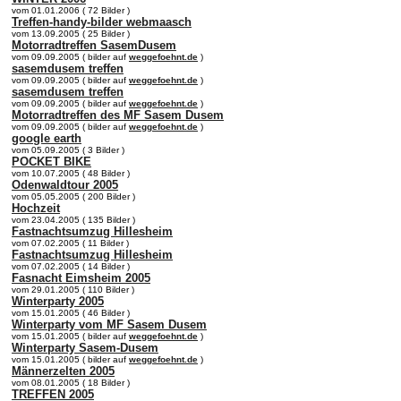
vom 01.01.2006 ( 72 Bilder )
Treffen-handy-bilder webmaasch
vom 13.09.2005 ( 25 Bilder )
Motorradtreffen SasemDusem
vom 09.09.2005 ( bilder auf
weggefoehnt.de
)
sasemdusem treffen
vom 09.09.2005 ( bilder auf
weggefoehnt.de
)
sasemdusem treffen
vom 09.09.2005 ( bilder auf
weggefoehnt.de
)
Motorradtreffen des MF Sasem Dusem
vom 09.09.2005 ( bilder auf
weggefoehnt.de
)
google earth
vom 05.09.2005 ( 3 Bilder )
POCKET BIKE
vom 10.07.2005 ( 48 Bilder )
Odenwaldtour 2005
vom 05.05.2005 ( 200 Bilder )
Hochzeit
vom 23.04.2005 ( 135 Bilder )
Fastnachtsumzug Hillesheim
vom 07.02.2005 ( 11 Bilder )
Fastnachtsumzug Hillesheim
vom 07.02.2005 ( 14 Bilder )
Fasnacht Eimsheim 2005
vom 29.01.2005 ( 110 Bilder )
Winterparty 2005
vom 15.01.2005 ( 46 Bilder )
Winterparty vom MF Sasem Dusem
vom 15.01.2005 ( bilder auf
weggefoehnt.de
)
Winterparty Sasem-Dusem
vom 15.01.2005 ( bilder auf
weggefoehnt.de
)
Männerzelten 2005
vom 08.01.2005 ( 18 Bilder )
TREFFEN 2005