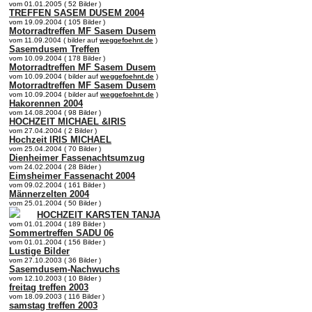
vom 01.01.2005 ( 52 Bilder )
TREFFEN SASEM DUSEM 2004
vom 19.09.2004 ( 105 Bilder )
Motorradtreffen MF Sasem Dusem
vom 11.09.2004 ( bilder auf
weggefoehnt.de
)
Sasemdusem Treffen
vom 10.09.2004 ( 178 Bilder )
Motorradtreffen MF Sasem Dusem
vom 10.09.2004 ( bilder auf
weggefoehnt.de
)
Motorradtreffen MF Sasem Dusem
vom 10.09.2004 ( bilder auf
weggefoehnt.de
)
Hakorennen 2004
vom 14.08.2004 ( 98 Bilder )
HOCHZEIT MICHAEL &IRIS
vom 27.04.2004 ( 2 Bilder )
Hochzeit IRIS MICHAEL
vom 25.04.2004 ( 70 Bilder )
Dienheimer Fassenachtsumzug
vom 24.02.2004 ( 28 Bilder )
Eimsheimer Fassenacht 2004
vom 09.02.2004 ( 161 Bilder )
Männerzelten 2004
vom 25.01.2004 ( 50 Bilder )
HOCHZEIT KARSTEN TANJA
vom 01.01.2004 ( 189 Bilder )
Sommertreffen SADU 06
vom 01.01.2004 ( 156 Bilder )
Lustige Bilder
vom 27.10.2003 ( 36 Bilder )
Sasemdusem-Nachwuchs
vom 12.10.2003 ( 10 Bilder )
freitag treffen 2003
vom 18.09.2003 ( 116 Bilder )
samstag treffen 2003