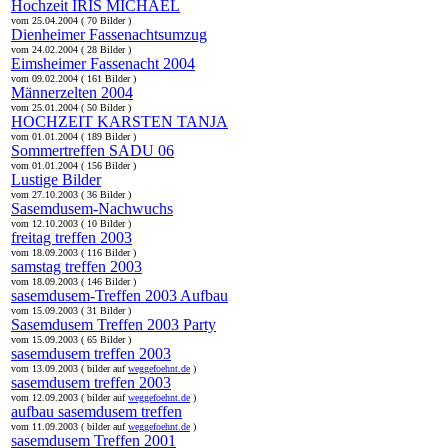
Hochzeit IRIS MICHAEL
vom 25.04.2004 ( 70 Bilder )
Dienheimer Fassenachtsumzug
vom 24.02.2004 ( 28 Bilder )
Eimsheimer Fassenacht 2004
vom 09.02.2004 ( 161 Bilder )
Männerzelten 2004
vom 25.01.2004 ( 50 Bilder )
HOCHZEIT KARSTEN TANJA
vom 01.01.2004 ( 189 Bilder )
Sommertreffen SADU 06
vom 01.01.2004 ( 156 Bilder )
Lustige Bilder
vom 27.10.2003 ( 36 Bilder )
Sasemdusem-Nachwuchs
vom 12.10.2003 ( 10 Bilder )
freitag treffen 2003
vom 18.09.2003 ( 116 Bilder )
samstag treffen 2003
vom 18.09.2003 ( 146 Bilder )
sasemdusem-Treffen 2003 Aufbau
vom 15.09.2003 ( 31 Bilder )
Sasemdusem Treffen 2003 Party
vom 15.09.2003 ( 65 Bilder )
sasemdusem treffen 2003
vom 13.09.2003 ( bilder auf
weggefoehnt.de
)
sasemdusem treffen 2003
vom 12.09.2003 ( bilder auf
weggefoehnt.de
)
aufbau sasemdusem treffen
vom 11.09.2003 ( bilder auf
weggefoehnt.de
)
sasemdusem Treffen 2001