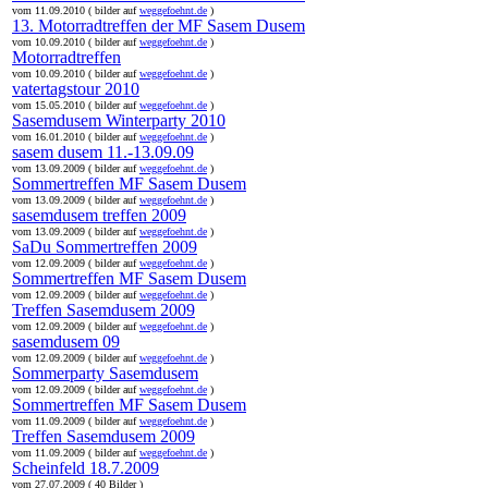
vom 11.09.2010 ( bilder auf
weggefoehnt.de
)
13. Motorradtreffen der MF Sasem Dusem
vom 10.09.2010 ( bilder auf
weggefoehnt.de
)
Motorradtreffen
vom 10.09.2010 ( bilder auf
weggefoehnt.de
)
vatertagstour 2010
vom 15.05.2010 ( bilder auf
weggefoehnt.de
)
Sasemdusem Winterparty 2010
vom 16.01.2010 ( bilder auf
weggefoehnt.de
)
sasem dusem 11.-13.09.09
vom 13.09.2009 ( bilder auf
weggefoehnt.de
)
Sommertreffen MF Sasem Dusem
vom 13.09.2009 ( bilder auf
weggefoehnt.de
)
sasemdusem treffen 2009
vom 13.09.2009 ( bilder auf
weggefoehnt.de
)
SaDu Sommertreffen 2009
vom 12.09.2009 ( bilder auf
weggefoehnt.de
)
Sommertreffen MF Sasem Dusem
vom 12.09.2009 ( bilder auf
weggefoehnt.de
)
Treffen Sasemdusem 2009
vom 12.09.2009 ( bilder auf
weggefoehnt.de
)
sasemdusem 09
vom 12.09.2009 ( bilder auf
weggefoehnt.de
)
Sommerparty Sasemdusem
vom 12.09.2009 ( bilder auf
weggefoehnt.de
)
Sommertreffen MF Sasem Dusem
vom 11.09.2009 ( bilder auf
weggefoehnt.de
)
Treffen Sasemdusem 2009
vom 11.09.2009 ( bilder auf
weggefoehnt.de
)
Scheinfeld 18.7.2009
vom 27.07.2009 ( 40 Bilder )