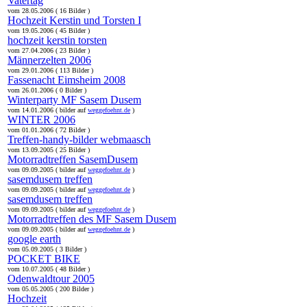
Vatertag
vom 28.05.2006 ( 16 Bilder )
Hochzeit Kerstin und Torsten I
vom 19.05.2006 ( 45 Bilder )
hochzeit kerstin torsten
vom 27.04.2006 ( 23 Bilder )
Männerzelten 2006
vom 29.01.2006 ( 113 Bilder )
Fassenacht Eimsheim 2008
vom 26.01.2006 ( 0 Bilder )
Winterparty MF Sasem Dusem
vom 14.01.2006 ( bilder auf
weggefoehnt.de
)
WINTER 2006
vom 01.01.2006 ( 72 Bilder )
Treffen-handy-bilder webmaasch
vom 13.09.2005 ( 25 Bilder )
Motorradtreffen SasemDusem
vom 09.09.2005 ( bilder auf
weggefoehnt.de
)
sasemdusem treffen
vom 09.09.2005 ( bilder auf
weggefoehnt.de
)
sasemdusem treffen
vom 09.09.2005 ( bilder auf
weggefoehnt.de
)
Motorradtreffen des MF Sasem Dusem
vom 09.09.2005 ( bilder auf
weggefoehnt.de
)
google earth
vom 05.09.2005 ( 3 Bilder )
POCKET BIKE
vom 10.07.2005 ( 48 Bilder )
Odenwaldtour 2005
vom 05.05.2005 ( 200 Bilder )
Hochzeit