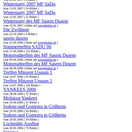
Winterparty 2007 MF SaDu
vom 13.01.2007 ( 24 Bilder )
Winterparty 2007 MF SaDu
vom 13.01.2007 ( 15 Bilder )
Winterparty des MF Sasem Dusem
vom 13.01.2007 ( bilder auf
weggefoehnt.de
)
Die Zwillinge
vom 22.10.2006 ( 4 Bilder )
sasem dusem
vom 15.09.2006 ( bilder auf
weggefoehnt.de
)
Sommertreffen SADU 06
vom 11.09.2006 ( 115 Bilder )
Motorradtreffen des MF Sasem Dusem
vom 09.09.2006 ( bilder auf
weggefoehnt.de
)
Motorradtreffen des MF Sasem Dusem
vom 08.09.2006 ( bilder auf
weggefoehnt.de
)
Treffen Minzent Ungarn 1
vom 14.07.2006 ( 61 Bilder )
Treffen Minzent Ungarn 2
vom 14.07.2006 ( 142 Bilder )
YANKEES 2006
vom 28.06.2006 ( 37 Bilder )
Mofatour Yankees
vom 24.06.2006 ( 21 Bilder )
Sodom und Gomorra in Göllheim
vom 29.05.2006 ( 34 Bilder )
Sodom und Gomorra in Göllheim
vom 29.05.2006 ( 19 Bilder )
Lochmühl-Ausflug
vom 28.05.2006 ( 70 Bilder )