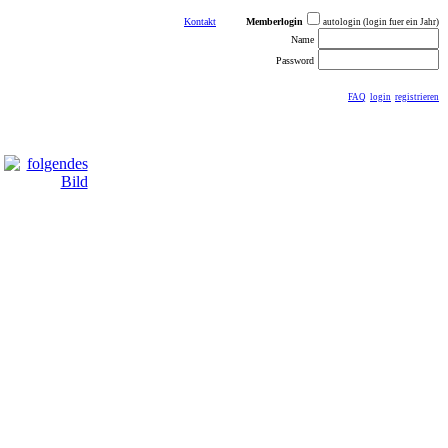
Kontakt
Memberlogin
autologin (login fuer ein Jahr)
Name
Password
FAQ
login
registrieren
ästebuch
sonstiges
Impressum