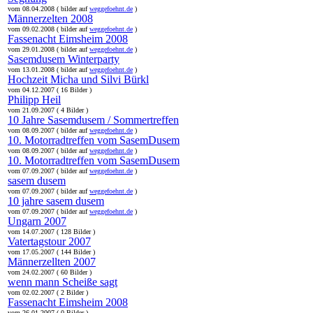
vom 08.04.2008 ( bilder auf
weggefoehnt.de
)
Männerzelten 2008
vom 09.02.2008 ( bilder auf
weggefoehnt.de
)
Fassenacht Eimsheim 2008
vom 29.01.2008 ( bilder auf
weggefoehnt.de
)
Sasemdusem Winterparty
vom 13.01.2008 ( bilder auf
weggefoehnt.de
)
Hochzeit Micha und Silvi Bürkl
vom 04.12.2007 ( 16 Bilder )
Philipp Heil
vom 21.09.2007 ( 4 Bilder )
10 Jahre Sasemdusem / Sommertreffen
vom 08.09.2007 ( bilder auf
weggefoehnt.de
)
10. Motorradtreffen vom SasemDusem
vom 08.09.2007 ( bilder auf
weggefoehnt.de
)
10. Motorradtreffen vom SasemDusem
vom 07.09.2007 ( bilder auf
weggefoehnt.de
)
sasem dusem
vom 07.09.2007 ( bilder auf
weggefoehnt.de
)
10 jahre sasem dusem
vom 07.09.2007 ( bilder auf
weggefoehnt.de
)
Ungarn 2007
vom 14.07.2007 ( 128 Bilder )
Vatertagstour 2007
vom 17.05.2007 ( 144 Bilder )
Männerzellten 2007
vom 24.02.2007 ( 60 Bilder )
wenn mann Scheiße sagt
vom 02.02.2007 ( 2 Bilder )
Fassenacht Eimsheim 2008
vom 26.01.2007 ( 0 Bilder )