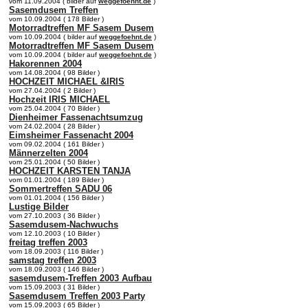
vom 11.09.2004 ( bilder auf
weggefoehnt.de
)
Sasemdusem Treffen
vom 10.09.2004 ( 178 Bilder )
Motorradtreffen MF Sasem Dusem
vom 10.09.2004 ( bilder auf
weggefoehnt.de
)
Motorradtreffen MF Sasem Dusem
vom 10.09.2004 ( bilder auf
weggefoehnt.de
)
Hakorennen 2004
vom 14.08.2004 ( 98 Bilder )
HOCHZEIT MICHAEL &IRIS
vom 27.04.2004 ( 2 Bilder )
Hochzeit IRIS MICHAEL
vom 25.04.2004 ( 70 Bilder )
Dienheimer Fassenachtsumzug
vom 24.02.2004 ( 28 Bilder )
Eimsheimer Fassenacht 2004
vom 09.02.2004 ( 161 Bilder )
Männerzelten 2004
vom 25.01.2004 ( 50 Bilder )
HOCHZEIT KARSTEN TANJA
vom 01.01.2004 ( 189 Bilder )
Sommertreffen SADU 06
vom 01.01.2004 ( 156 Bilder )
Lustige Bilder
vom 27.10.2003 ( 36 Bilder )
Sasemdusem-Nachwuchs
vom 12.10.2003 ( 10 Bilder )
freitag treffen 2003
vom 18.09.2003 ( 116 Bilder )
samstag treffen 2003
vom 18.09.2003 ( 146 Bilder )
sasemdusem-Treffen 2003 Aufbau
vom 15.09.2003 ( 31 Bilder )
Sasemdusem Treffen 2003 Party
vom 15.09.2003 ( 65 Bilder )