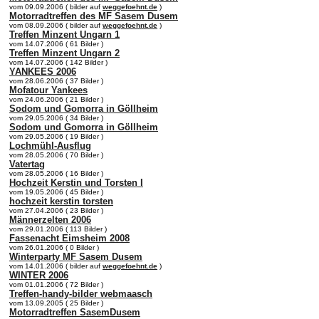
vom 09.09.2006 ( bilder auf
weggefoehnt.de
)
Motorradtreffen des MF Sasem Dusem
vom 08.09.2006 ( bilder auf
weggefoehnt.de
)
Treffen Minzent Ungarn 1
vom 14.07.2006 ( 61 Bilder )
Treffen Minzent Ungarn 2
vom 14.07.2006 ( 142 Bilder )
YANKEES 2006
vom 28.06.2006 ( 37 Bilder )
Mofatour Yankees
vom 24.06.2006 ( 21 Bilder )
Sodom und Gomorra in Göllheim
vom 29.05.2006 ( 34 Bilder )
Sodom und Gomorra in Göllheim
vom 29.05.2006 ( 19 Bilder )
Lochmühl-Ausflug
vom 28.05.2006 ( 70 Bilder )
Vatertag
vom 28.05.2006 ( 16 Bilder )
Hochzeit Kerstin und Torsten I
vom 19.05.2006 ( 45 Bilder )
hochzeit kerstin torsten
vom 27.04.2006 ( 23 Bilder )
Männerzelten 2006
vom 29.01.2006 ( 113 Bilder )
Fassenacht Eimsheim 2008
vom 26.01.2006 ( 0 Bilder )
Winterparty MF Sasem Dusem
vom 14.01.2006 ( bilder auf
weggefoehnt.de
)
WINTER 2006
vom 01.01.2006 ( 72 Bilder )
Treffen-handy-bilder webmaasch
vom 13.09.2005 ( 25 Bilder )
Motorradtreffen SasemDusem