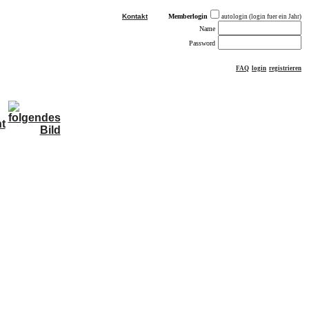
Kontakt
Memberlogin
autologin (login fuer ein Jahr)
Name
Password
FAQ
login
registrieren
ästebuch
sonstiges
Impressum