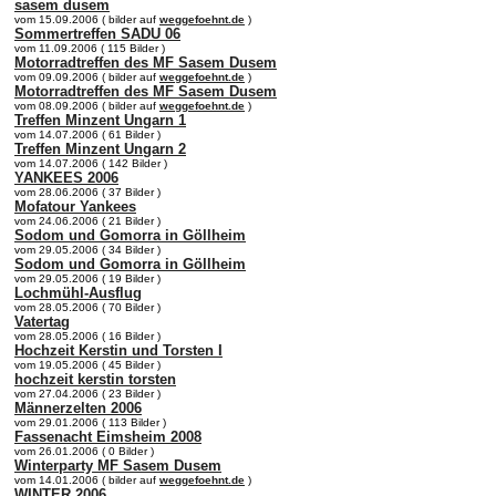
sasem dusem
vom 15.09.2006 ( bilder auf
weggefoehnt.de
)
Sommertreffen SADU 06
vom 11.09.2006 ( 115 Bilder )
Motorradtreffen des MF Sasem Dusem
vom 09.09.2006 ( bilder auf
weggefoehnt.de
)
Motorradtreffen des MF Sasem Dusem
vom 08.09.2006 ( bilder auf
weggefoehnt.de
)
Treffen Minzent Ungarn 1
vom 14.07.2006 ( 61 Bilder )
Treffen Minzent Ungarn 2
vom 14.07.2006 ( 142 Bilder )
YANKEES 2006
vom 28.06.2006 ( 37 Bilder )
Mofatour Yankees
vom 24.06.2006 ( 21 Bilder )
Sodom und Gomorra in Göllheim
vom 29.05.2006 ( 34 Bilder )
Sodom und Gomorra in Göllheim
vom 29.05.2006 ( 19 Bilder )
Lochmühl-Ausflug
vom 28.05.2006 ( 70 Bilder )
Vatertag
vom 28.05.2006 ( 16 Bilder )
Hochzeit Kerstin und Torsten I
vom 19.05.2006 ( 45 Bilder )
hochzeit kerstin torsten
vom 27.04.2006 ( 23 Bilder )
Männerzelten 2006
vom 29.01.2006 ( 113 Bilder )
Fassenacht Eimsheim 2008
vom 26.01.2006 ( 0 Bilder )
Winterparty MF Sasem Dusem
vom 14.01.2006 ( bilder auf
weggefoehnt.de
)
WINTER 2006