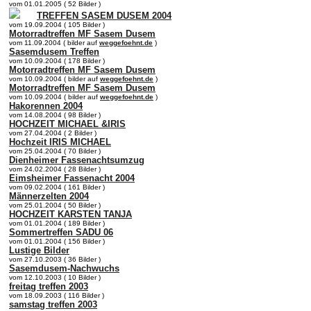
vom 01.01.2005 ( 52 Bilder )
TREFFEN SASEM DUSEM 2004
vom 19.09.2004 ( 105 Bilder )
Motorradtreffen MF Sasem Dusem
vom 11.09.2004 ( bilder auf
weggefoehnt.de
)
Sasemdusem Treffen
vom 10.09.2004 ( 178 Bilder )
Motorradtreffen MF Sasem Dusem
vom 10.09.2004 ( bilder auf
weggefoehnt.de
)
Motorradtreffen MF Sasem Dusem
vom 10.09.2004 ( bilder auf
weggefoehnt.de
)
Hakorennen 2004
vom 14.08.2004 ( 98 Bilder )
HOCHZEIT MICHAEL &IRIS
vom 27.04.2004 ( 2 Bilder )
Hochzeit IRIS MICHAEL
vom 25.04.2004 ( 70 Bilder )
Dienheimer Fassenachtsumzug
vom 24.02.2004 ( 28 Bilder )
Eimsheimer Fassenacht 2004
vom 09.02.2004 ( 161 Bilder )
Männerzelten 2004
vom 25.01.2004 ( 50 Bilder )
HOCHZEIT KARSTEN TANJA
vom 01.01.2004 ( 189 Bilder )
Sommertreffen SADU 06
vom 01.01.2004 ( 156 Bilder )
Lustige Bilder
vom 27.10.2003 ( 36 Bilder )
Sasemdusem-Nachwuchs
vom 12.10.2003 ( 10 Bilder )
freitag treffen 2003
vom 18.09.2003 ( 116 Bilder )
samstag treffen 2003