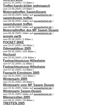
vom 01.01.2006 ( 72 Bilder )
Treffen-handy-bilder webmaasch
vom 13.09.2005 ( 25 Bilder )
Motorradtreffen SasemDusem
vom 09.09.2005 ( bilder auf
weggefoehnt.de
)
sasemdusem treffen
vom 09.09.2005 ( bilder auf
weggefoehnt.de
)
sasemdusem treffen
vom 09.09.2005 ( bilder auf
weggefoehnt.de
)
Motorradtreffen des MF Sasem Dusem
vom 09.09.2005 ( bilder auf
weggefoehnt.de
)
google earth
vom 05.09.2005 ( 3 Bilder )
POCKET BIKE
vom 10.07.2005 ( 48 Bilder )
Odenwaldtour 2005
vom 05.05.2005 ( 200 Bilder )
Hochzeit
vom 23.04.2005 ( 135 Bilder )
Fastnachtsumzug Hillesheim
vom 07.02.2005 ( 11 Bilder )
Fastnachtsumzug Hillesheim
vom 07.02.2005 ( 14 Bilder )
Fasnacht Eimsheim 2005
vom 29.01.2005 ( 110 Bilder )
Winterparty 2005
vom 15.01.2005 ( 46 Bilder )
Winterparty vom MF Sasem Dusem
vom 15.01.2005 ( bilder auf
weggefoehnt.de
)
Winterparty Sasem-Dusem
vom 15.01.2005 ( bilder auf
weggefoehnt.de
)
Männerzelten 2005
vom 08.01.2005 ( 18 Bilder )
TREFFEN 2005