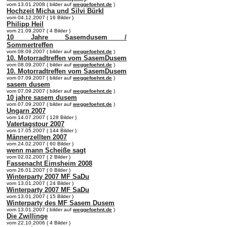
vom 13.01.2008 ( bilder auf
weggefoehnt.de
)
Hochzeit Micha und Silvi Bürkl
vom 04.12.2007 ( 16 Bilder )
Philipp Heil
vom 21.09.2007 ( 4 Bilder )
10 Jahre Sasemdusem /
Sommertreffen
vom 08.09.2007 ( bilder auf
weggefoehnt.de
)
10. Motorradtreffen vom SasemDusem
vom 08.09.2007 ( bilder auf
weggefoehnt.de
)
10. Motorradtreffen vom SasemDusem
vom 07.09.2007 ( bilder auf
weggefoehnt.de
)
sasem dusem
vom 07.09.2007 ( bilder auf
weggefoehnt.de
)
10 jahre sasem dusem
vom 07.09.2007 ( bilder auf
weggefoehnt.de
)
Ungarn 2007
vom 14.07.2007 ( 128 Bilder )
Vatertagstour 2007
vom 17.05.2007 ( 144 Bilder )
Männerzellten 2007
vom 24.02.2007 ( 60 Bilder )
wenn mann Scheiße sagt
vom 02.02.2007 ( 2 Bilder )
Fassenacht Eimsheim 2008
vom 26.01.2007 ( 0 Bilder )
Winterparty 2007 MF SaDu
vom 13.01.2007 ( 24 Bilder )
Winterparty 2007 MF SaDu
vom 13.01.2007 ( 15 Bilder )
Winterparty des MF Sasem Dusem
vom 13.01.2007 ( bilder auf
weggefoehnt.de
)
Die Zwillinge
vom 22.10.2006 ( 4 Bilder )