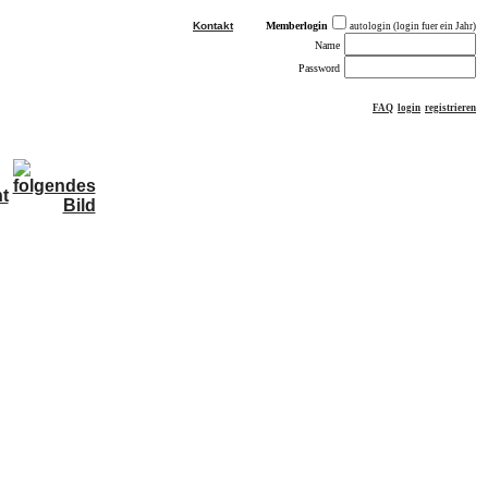
Kontakt
Memberlogin
autologin (login fuer ein Jahr)
Name
Password
FAQ
login
registrieren
ästebuch
sonstiges
Impressum