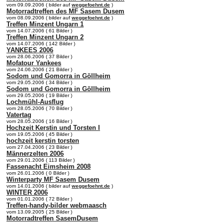
vom 09.09.2006 ( bilder auf
weggefoehnt.de
)
Motorradtreffen des MF Sasem Dusem
vom 08.09.2006 ( bilder auf
weggefoehnt.de
)
Treffen Minzent Ungarn 1
vom 14.07.2006 ( 61 Bilder )
Treffen Minzent Ungarn 2
vom 14.07.2006 ( 142 Bilder )
YANKEES 2006
vom 28.06.2006 ( 37 Bilder )
Mofatour Yankees
vom 24.06.2006 ( 21 Bilder )
Sodom und Gomorra in Göllheim
vom 29.05.2006 ( 34 Bilder )
Sodom und Gomorra in Göllheim
vom 29.05.2006 ( 19 Bilder )
Lochmühl-Ausflug
vom 28.05.2006 ( 70 Bilder )
Vatertag
vom 28.05.2006 ( 16 Bilder )
Hochzeit Kerstin und Torsten I
vom 19.05.2006 ( 45 Bilder )
hochzeit kerstin torsten
vom 27.04.2006 ( 23 Bilder )
Männerzelten 2006
vom 29.01.2006 ( 113 Bilder )
Fassenacht Eimsheim 2008
vom 26.01.2006 ( 0 Bilder )
Winterparty MF Sasem Dusem
vom 14.01.2006 ( bilder auf
weggefoehnt.de
)
WINTER 2006
vom 01.01.2006 ( 72 Bilder )
Treffen-handy-bilder webmaasch
vom 13.09.2005 ( 25 Bilder )
Motorradtreffen SasemDusem