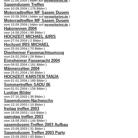
vom 11.09.2004 ( bilder auf
weggefoehnt.de
)
Sasemdusem Treffen
vom 10.09.2004 ( 178 Bilder )
Motorradtreffen MF Sasem Dusem
vom 10.09.2004 ( bilder auf
weggefoehnt.de
)
Motorradtreffen MF Sasem Dusem
vom 10.09.2004 ( bilder auf
weggefoehnt.de
)
Hakorennen 2004
vom 14.08.2004 ( 98 Bilder )
HOCHZEIT MICHAEL &IRIS
vom 27.04.2004 ( 2 Bilder )
Hochzeit IRIS MICHAEL
vom 25.04.2004 ( 70 Bilder )
Dienheimer Fassenachtsumzug
vom 24.02.2004 ( 28 Bilder )
Eimsheimer Fassenacht 2004
vom 09.02.2004 ( 161 Bilder )
Männerzelten 2004
vom 25.01.2004 ( 50 Bilder )
HOCHZEIT KARSTEN TANJA
vom 01.01.2004 ( 189 Bilder )
Sommertreffen SADU 06
vom 01.01.2004 ( 156 Bilder )
Lustige Bilder
vom 27.10.2003 ( 36 Bilder )
Sasemdusem-Nachwuchs
vom 12.10.2003 ( 10 Bilder )
freitag treffen 2003
vom 18.09.2003 ( 116 Bilder )
samstag treffen 2003
vom 18.09.2003 ( 146 Bilder )
sasemdusem-Treffen 2003 Aufbau
vom 15.09.2003 ( 31 Bilder )
Sasemdusem Treffen 2003 Party
vom 15.09.2003 ( 65 Bilder )