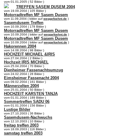
vom 01.01.2005 ( 52 Bilder )
TREFFEN SASEM DUSEM 2004
vom 19.09.2004 ( 105 Bilder )
Motorradtreffen MF Sasem Dusem
vom 11.09.2004 ( bilder auf
weggefoehnt.de
)
Sasemdusem Treffen
vom 10.09.2004 ( 178 Bilder )
Motorradtreffen MF Sasem Dusem
vom 10.09.2004 ( bilder auf
weggefoehnt.de
)
Motorradtreffen MF Sasem Dusem
vom 10.09.2004 ( bilder auf
weggefoehnt.de
)
Hakorennen 2004
vom 14.08.2004 ( 98 Bilder )
HOCHZEIT MICHAEL &IRIS
vom 27.04.2004 ( 2 Bilder )
Hochzeit IRIS MICHAEL
vom 25.04.2004 ( 70 Bilder )
Dienheimer Fassenachtsumzug
vom 24.02.2004 ( 28 Bilder )
Eimsheimer Fassenacht 2004
vom 09.02.2004 ( 161 Bilder )
Männerzelten 2004
vom 25.01.2004 ( 50 Bilder )
HOCHZEIT KARSTEN TANJA
vom 01.01.2004 ( 189 Bilder )
Sommertreffen SADU 06
vom 01.01.2004 ( 156 Bilder )
Lustige Bilder
vom 27.10.2003 ( 36 Bilder )
Sasemdusem-Nachwuchs
vom 12.10.2003 ( 10 Bilder )
freitag treffen 2003
vom 18.09.2003 ( 116 Bilder )
samstag treffen 2003