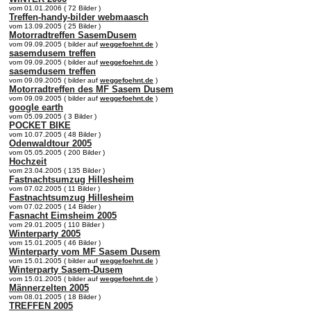
vom 01.01.2006 ( 72 Bilder )
Treffen-handy-bilder webmaasch
vom 13.09.2005 ( 25 Bilder )
Motorradtreffen SasemDusem
vom 09.09.2005 ( bilder auf
weggefoehnt.de
)
sasemdusem treffen
vom 09.09.2005 ( bilder auf
weggefoehnt.de
)
sasemdusem treffen
vom 09.09.2005 ( bilder auf
weggefoehnt.de
)
Motorradtreffen des MF Sasem Dusem
vom 09.09.2005 ( bilder auf
weggefoehnt.de
)
google earth
vom 05.09.2005 ( 3 Bilder )
POCKET BIKE
vom 10.07.2005 ( 48 Bilder )
Odenwaldtour 2005
vom 05.05.2005 ( 200 Bilder )
Hochzeit
vom 23.04.2005 ( 135 Bilder )
Fastnachtsumzug Hillesheim
vom 07.02.2005 ( 11 Bilder )
Fastnachtsumzug Hillesheim
vom 07.02.2005 ( 14 Bilder )
Fasnacht Eimsheim 2005
vom 29.01.2005 ( 110 Bilder )
Winterparty 2005
vom 15.01.2005 ( 46 Bilder )
Winterparty vom MF Sasem Dusem
vom 15.01.2005 ( bilder auf
weggefoehnt.de
)
Winterparty Sasem-Dusem
vom 15.01.2005 ( bilder auf
weggefoehnt.de
)
Männerzelten 2005
vom 08.01.2005 ( 18 Bilder )
TREFFEN 2005