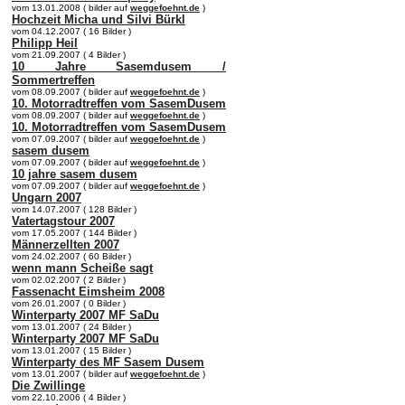
vom 13.01.2008 ( bilder auf
weggefoehnt.de
)
Hochzeit Micha und Silvi Bürkl
vom 04.12.2007 ( 16 Bilder )
Philipp Heil
vom 21.09.2007 ( 4 Bilder )
10 Jahre Sasemdusem /
Sommertreffen
vom 08.09.2007 ( bilder auf
weggefoehnt.de
)
10. Motorradtreffen vom SasemDusem
vom 08.09.2007 ( bilder auf
weggefoehnt.de
)
10. Motorradtreffen vom SasemDusem
vom 07.09.2007 ( bilder auf
weggefoehnt.de
)
sasem dusem
vom 07.09.2007 ( bilder auf
weggefoehnt.de
)
10 jahre sasem dusem
vom 07.09.2007 ( bilder auf
weggefoehnt.de
)
Ungarn 2007
vom 14.07.2007 ( 128 Bilder )
Vatertagstour 2007
vom 17.05.2007 ( 144 Bilder )
Männerzellten 2007
vom 24.02.2007 ( 60 Bilder )
wenn mann Scheiße sagt
vom 02.02.2007 ( 2 Bilder )
Fassenacht Eimsheim 2008
vom 26.01.2007 ( 0 Bilder )
Winterparty 2007 MF SaDu
vom 13.01.2007 ( 24 Bilder )
Winterparty 2007 MF SaDu
vom 13.01.2007 ( 15 Bilder )
Winterparty des MF Sasem Dusem
vom 13.01.2007 ( bilder auf
weggefoehnt.de
)
Die Zwillinge
vom 22.10.2006 ( 4 Bilder )