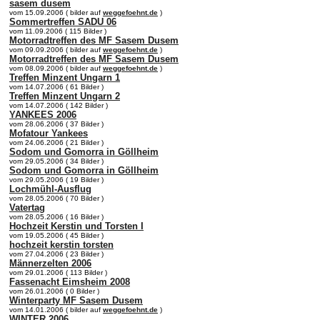
sasem dusem
vom 15.09.2006 ( bilder auf
weggefoehnt.de
)
Sommertreffen SADU 06
vom 11.09.2006 ( 115 Bilder )
Motorradtreffen des MF Sasem Dusem
vom 09.09.2006 ( bilder auf
weggefoehnt.de
)
Motorradtreffen des MF Sasem Dusem
vom 08.09.2006 ( bilder auf
weggefoehnt.de
)
Treffen Minzent Ungarn 1
vom 14.07.2006 ( 61 Bilder )
Treffen Minzent Ungarn 2
vom 14.07.2006 ( 142 Bilder )
YANKEES 2006
vom 28.06.2006 ( 37 Bilder )
Mofatour Yankees
vom 24.06.2006 ( 21 Bilder )
Sodom und Gomorra in Göllheim
vom 29.05.2006 ( 34 Bilder )
Sodom und Gomorra in Göllheim
vom 29.05.2006 ( 19 Bilder )
Lochmühl-Ausflug
vom 28.05.2006 ( 70 Bilder )
Vatertag
vom 28.05.2006 ( 16 Bilder )
Hochzeit Kerstin und Torsten I
vom 19.05.2006 ( 45 Bilder )
hochzeit kerstin torsten
vom 27.04.2006 ( 23 Bilder )
Männerzelten 2006
vom 29.01.2006 ( 113 Bilder )
Fassenacht Eimsheim 2008
vom 26.01.2006 ( 0 Bilder )
Winterparty MF Sasem Dusem
vom 14.01.2006 ( bilder auf
weggefoehnt.de
)
WINTER 2006