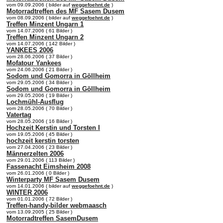
vom 09.09.2006 ( bilder auf
weggefoehnt.de
)
Motorradtreffen des MF Sasem Dusem
vom 08.09.2006 ( bilder auf
weggefoehnt.de
)
Treffen Minzent Ungarn 1
vom 14.07.2006 ( 61 Bilder )
Treffen Minzent Ungarn 2
vom 14.07.2006 ( 142 Bilder )
YANKEES 2006
vom 28.06.2006 ( 37 Bilder )
Mofatour Yankees
vom 24.06.2006 ( 21 Bilder )
Sodom und Gomorra in Göllheim
vom 29.05.2006 ( 34 Bilder )
Sodom und Gomorra in Göllheim
vom 29.05.2006 ( 19 Bilder )
Lochmühl-Ausflug
vom 28.05.2006 ( 70 Bilder )
Vatertag
vom 28.05.2006 ( 16 Bilder )
Hochzeit Kerstin und Torsten I
vom 19.05.2006 ( 45 Bilder )
hochzeit kerstin torsten
vom 27.04.2006 ( 23 Bilder )
Männerzelten 2006
vom 29.01.2006 ( 113 Bilder )
Fassenacht Eimsheim 2008
vom 26.01.2006 ( 0 Bilder )
Winterparty MF Sasem Dusem
vom 14.01.2006 ( bilder auf
weggefoehnt.de
)
WINTER 2006
vom 01.01.2006 ( 72 Bilder )
Treffen-handy-bilder webmaasch
vom 13.09.2005 ( 25 Bilder )
Motorradtreffen SasemDusem