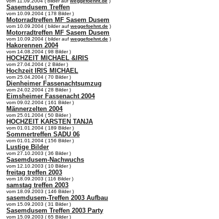
vom 11.09.2004 ( bilder auf
weggefoehnt.de
)
Sasemdusem Treffen
vom 10.09.2004 ( 178 Bilder )
Motorradtreffen MF Sasem Dusem
vom 10.09.2004 ( bilder auf
weggefoehnt.de
)
Motorradtreffen MF Sasem Dusem
vom 10.09.2004 ( bilder auf
weggefoehnt.de
)
Hakorennen 2004
vom 14.08.2004 ( 98 Bilder )
HOCHZEIT MICHAEL &IRIS
vom 27.04.2004 ( 2 Bilder )
Hochzeit IRIS MICHAEL
vom 25.04.2004 ( 70 Bilder )
Dienheimer Fassenachtsumzug
vom 24.02.2004 ( 28 Bilder )
Eimsheimer Fassenacht 2004
vom 09.02.2004 ( 161 Bilder )
Männerzelten 2004
vom 25.01.2004 ( 50 Bilder )
HOCHZEIT KARSTEN TANJA
vom 01.01.2004 ( 189 Bilder )
Sommertreffen SADU 06
vom 01.01.2004 ( 156 Bilder )
Lustige Bilder
vom 27.10.2003 ( 36 Bilder )
Sasemdusem-Nachwuchs
vom 12.10.2003 ( 10 Bilder )
freitag treffen 2003
vom 18.09.2003 ( 116 Bilder )
samstag treffen 2003
vom 18.09.2003 ( 146 Bilder )
sasemdusem-Treffen 2003 Aufbau
vom 15.09.2003 ( 31 Bilder )
Sasemdusem Treffen 2003 Party
vom 15.09.2003 ( 65 Bilder )