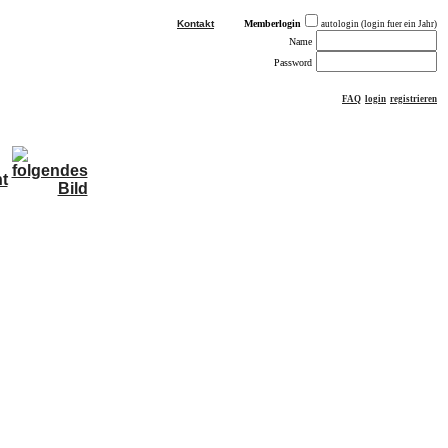
Kontakt
Memberlogin
autologin (login fuer ein Jahr)
Name
Password
FAQ
login
registrieren
ästebuch
sonstiges
Impressum