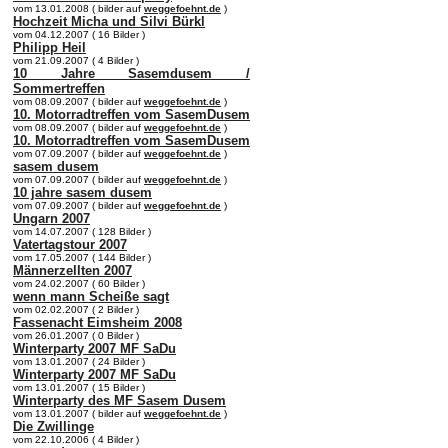
vom 13.01.2008 ( bilder auf
weggefoehnt.de
)
Hochzeit Micha und Silvi Bürkl
vom 04.12.2007 ( 16 Bilder )
Philipp Heil
vom 21.09.2007 ( 4 Bilder )
10 Jahre Sasemdusem /
Sommertreffen
vom 08.09.2007 ( bilder auf
weggefoehnt.de
)
10. Motorradtreffen vom SasemDusem
vom 08.09.2007 ( bilder auf
weggefoehnt.de
)
10. Motorradtreffen vom SasemDusem
vom 07.09.2007 ( bilder auf
weggefoehnt.de
)
sasem dusem
vom 07.09.2007 ( bilder auf
weggefoehnt.de
)
10 jahre sasem dusem
vom 07.09.2007 ( bilder auf
weggefoehnt.de
)
Ungarn 2007
vom 14.07.2007 ( 128 Bilder )
Vatertagstour 2007
vom 17.05.2007 ( 144 Bilder )
Männerzellten 2007
vom 24.02.2007 ( 60 Bilder )
wenn mann Scheiße sagt
vom 02.02.2007 ( 2 Bilder )
Fassenacht Eimsheim 2008
vom 26.01.2007 ( 0 Bilder )
Winterparty 2007 MF SaDu
vom 13.01.2007 ( 24 Bilder )
Winterparty 2007 MF SaDu
vom 13.01.2007 ( 15 Bilder )
Winterparty des MF Sasem Dusem
vom 13.01.2007 ( bilder auf
weggefoehnt.de
)
Die Zwillinge
vom 22.10.2006 ( 4 Bilder )