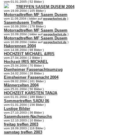
vom 01.01.2005 ( 52 Bilder )
TREFFEN SASEM DUSEM 2004
vom 19.09.2004 ( 105 Bilder )
Motorradtreffen MF Sasem Dusem
vom 11.09.2004 ( bilder auf
weggefoehnt.de
)
Sasemdusem Treffen
vom 10.09.2004 ( 178 Bilder )
Motorradtreffen MF Sasem Dusem
vom 10.09.2004 ( bilder auf
weggefoehnt.de
)
Motorradtreffen MF Sasem Dusem
vom 10.09.2004 ( bilder auf
weggefoehnt.de
)
Hakorennen 2004
vom 14.08.2004 ( 98 Bilder )
HOCHZEIT MICHAEL &IRIS
vom 27.04.2004 ( 2 Bilder )
Hochzeit IRIS MICHAEL
vom 25.04.2004 ( 70 Bilder )
Dienheimer Fassenachtsumzug
vom 24.02.2004 ( 28 Bilder )
Eimsheimer Fassenacht 2004
vom 09.02.2004 ( 161 Bilder )
Männerzelten 2004
vom 25.01.2004 ( 50 Bilder )
HOCHZEIT KARSTEN TANJA
vom 01.01.2004 ( 189 Bilder )
Sommertreffen SADU 06
vom 01.01.2004 ( 156 Bilder )
Lustige Bilder
vom 27.10.2003 ( 36 Bilder )
Sasemdusem-Nachwuchs
vom 12.10.2003 ( 10 Bilder )
freitag treffen 2003
vom 18.09.2003 ( 116 Bilder )
samstag treffen 2003