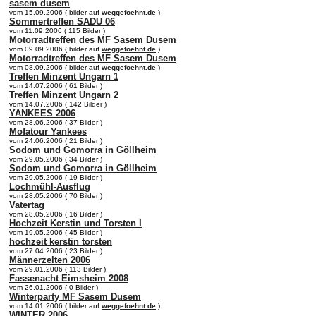
sasem dusem
vom 15.09.2006 ( bilder auf
weggefoehnt.de
)
Sommertreffen SADU 06
vom 11.09.2006 ( 115 Bilder )
Motorradtreffen des MF Sasem Dusem
vom 09.09.2006 ( bilder auf
weggefoehnt.de
)
Motorradtreffen des MF Sasem Dusem
vom 08.09.2006 ( bilder auf
weggefoehnt.de
)
Treffen Minzent Ungarn 1
vom 14.07.2006 ( 61 Bilder )
Treffen Minzent Ungarn 2
vom 14.07.2006 ( 142 Bilder )
YANKEES 2006
vom 28.06.2006 ( 37 Bilder )
Mofatour Yankees
vom 24.06.2006 ( 21 Bilder )
Sodom und Gomorra in Göllheim
vom 29.05.2006 ( 34 Bilder )
Sodom und Gomorra in Göllheim
vom 29.05.2006 ( 19 Bilder )
Lochmühl-Ausflug
vom 28.05.2006 ( 70 Bilder )
Vatertag
vom 28.05.2006 ( 16 Bilder )
Hochzeit Kerstin und Torsten I
vom 19.05.2006 ( 45 Bilder )
hochzeit kerstin torsten
vom 27.04.2006 ( 23 Bilder )
Männerzelten 2006
vom 29.01.2006 ( 113 Bilder )
Fassenacht Eimsheim 2008
vom 26.01.2006 ( 0 Bilder )
Winterparty MF Sasem Dusem
vom 14.01.2006 ( bilder auf
weggefoehnt.de
)
WINTER 2006