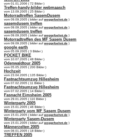
vom 01.01.2006 ( 72 Bilder )
Treffen-handy-bilder webmaasch
vom 13.09.2005 ( 25 Bilder )
Motorradtreffen SasemDusem
vom 09.09.2005 ( bilder auf
weggefoehnt.de
)
sasemdusem treffen
vom 09.09.2005 ( bilder auf
weggefoehnt.de
)
sasemdusem treffen
vom 09.09.2005 ( bilder auf
weggefoehnt.de
)
Motorradtreffen des MF Sasem Dusem
vom 09.09.2005 ( bilder auf
weggefoehnt.de
)
google earth
vom 05.09.2005 ( 3 Bilder )
POCKET BIKE
vom 10.07.2005 ( 48 Bilder )
Odenwaldtour 2005
vom 05.05.2005 ( 200 Bilder )
Hochzeit
vom 23.04.2005 ( 135 Bilder )
Fastnachtsumzug Hillesheim
vom 07.02.2005 ( 11 Bilder )
Fastnachtsumzug Hillesheim
vom 07.02.2005 ( 14 Bilder )
Fasnacht Eimsheim 2005
vom 29.01.2005 ( 110 Bilder )
Winterparty 2005
vom 15.01.2005 ( 46 Bilder )
Winterparty vom MF Sasem Dusem
vom 15.01.2005 ( bilder auf
weggefoehnt.de
)
Winterparty Sasem-Dusem
vom 15.01.2005 ( bilder auf
weggefoehnt.de
)
Männerzelten 2005
vom 08.01.2005 ( 18 Bilder )
TREFFEN 2005