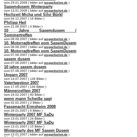
vom 29.01.2008 ( bilder auf
weggefoehnt.de
)
Sasemdusem Winterparty
vom 13.01.2008 ( bilder auf
weggefoehnt.de
)
Hochzeit Micha und Silvi Bürkl
vom 04.12.2007 ( 16 Bilder )
Philipp Heil
vom 21.09.2007 ( 4 Bilder )
10 Jahre Sasemdusem /
Sommertreffen
vom 08.09.2007 ( bilder auf
weggefoehnt.de
)
10. Motorradtreffen vom SasemDusem
vom 08.09.2007 ( bilder auf
weggefoehnt.de
)
10. Motorradtreffen vom SasemDusem
vom 07.09.2007 ( bilder auf
weggefoehnt.de
)
sasem dusem
vom 07.09.2007 ( bilder auf
weggefoehnt.de
)
10 jahre sasem dusem
vom 07.09.2007 ( bilder auf
weggefoehnt.de
)
Ungarn 2007
vom 14.07.2007 ( 128 Bilder )
Vatertagstour 2007
vom 17.05.2007 ( 144 Bilder )
Männerzellten 2007
vom 24.02.2007 ( 60 Bilder )
wenn mann Scheiße sagt
vom 02.02.2007 ( 2 Bilder )
Fassenacht Eimsheim 2008
vom 26.01.2007 ( 0 Bilder )
Winterparty 2007 MF SaDu
vom 13.01.2007 ( 24 Bilder )
Winterparty 2007 MF SaDu
vom 13.01.2007 ( 15 Bilder )
Winterparty des MF Sasem Dusem
vom 13.01.2007 ( bilder auf
weggefoehnt.de
)