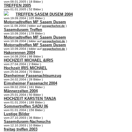
vom 08.01.2005 ( 18 Bilder )
TREFFEN 2005
vom 01.01.2005 ( 52 Bilder )
TREFFEN SASEM DUSEM 2004
vom 19.09.2004 ( 105 Bilder )
Motorradtreffen MF Sasem Dusem
vom 11.09.2004 ( bilder auf
weggefoehnt.de
)
Sasemdusem Treffen
vom 10.09.2004 ( 178 Bilder )
Motorradtreffen MF Sasem Dusem
vom 10.09.2004 ( bilder auf
weggefoehnt.de
)
Motorradtreffen MF Sasem Dusem
vom 10.09.2004 ( bilder auf
weggefoehnt.de
)
Hakorennen 2004
vom 14.08.2004 ( 98 Bilder )
HOCHZEIT MICHAEL &IRIS
vom 27.04.2004 ( 2 Bilder )
Hochzeit IRIS MICHAEL
vom 25.04.2004 ( 70 Bilder )
Dienheimer Fassenachtsumzug
vom 24.02.2004 ( 28 Bilder )
Eimsheimer Fassenacht 2004
vom 09.02.2004 ( 161 Bilder )
Männerzelten 2004
vom 25.01.2004 ( 50 Bilder )
HOCHZEIT KARSTEN TANJA
vom 01.01.2004 ( 189 Bilder )
Sommertreffen SADU 06
vom 01.01.2004 ( 156 Bilder )
Lustige Bilder
vom 27.10.2003 ( 36 Bilder )
Sasemdusem-Nachwuchs
vom 12.10.2003 ( 10 Bilder )
freitag treffen 2003