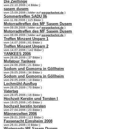
Die Zwillinge
vom 22.10.2006 ( 4 Bilder )
sasem dusem
vom 15.09.2006 ( bilder auf
weggefoehnt.de
)
Sommertreffen SADU 06
vom 11.09.2006 ( 115 Bilder )
Motorradtreffen des MF Sasem Dusem
vom 09.09.2006 ( bilder auf
weggefoehnt.de
)
Motorradtreffen des MF Sasem Dusem
vom 08.09.2006 ( bilder auf
weggefoehnt.de
)
Treffen Minzent Ungarn 1
vom 14.07.2006 ( 61 Bilder )
Treffen Minzent Ungarn 2
vom 14.07.2006 ( 142 Bilder )
YANKEES 2006
vom 28.06.2006 ( 37 Bilder )
Mofatour Yankees
vom 24.06.2006 ( 21 Bilder )
Sodom und Gomorra in Göllheim
vom 29.05.2006 ( 34 Bilder )
Sodom und Gomorra in Göllheim
vom 29.05.2006 ( 19 Bilder )
Lochmühl-Ausflug
vom 28.05.2006 ( 70 Bilder )
Vatertag
vom 28.05.2006 ( 16 Bilder )
Hochzeit Kerstin und Torsten I
vom 19.05.2006 ( 45 Bilder )
hochzeit kerstin torsten
vom 27.04.2006 ( 23 Bilder )
Männerzelten 2006
vom 29.01.2006 ( 113 Bilder )
Fassenacht Eimsheim 2008
vom 26.01.2006 ( 0 Bilder )
Winterparty MF Sasem Dusem