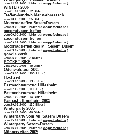
vom 14.01.2006 ( bilder auf
weggefoehnt.de
)
WINTER 2006
vom 01.01.2006 ( 72 Bilder )
Treffen-handy-bilder webmaasch
vom 13.09.2005 ( 25 Bilder )
Motorradtreffen SasemDusem
vom 09.09.2005 ( bilder auf
weggefoehnt.de
)
sasemdusem treffen
vom 09.09.2005 ( bilder auf
weggefoehnt.de
)
sasemdusem treffen
vom 09.09.2005 ( bilder auf
weggefoehnt.de
)
Motorradtreffen des MF Sasem Dusem
vom 09.09.2005 ( bilder auf
weggefoehnt.de
)
google earth
vom 05.09.2005 ( 3 Bilder )
POCKET BIKE
vom 10.07.2005 ( 48 Bilder )
Odenwaldtour 2005
vom 05.05.2005 ( 200 Bilder )
Hochzeit
vom 23.04.2005 ( 135 Bilder )
Fastnachtsumzug Hillesheim
vom 07.02.2005 ( 11 Bilder )
Fastnachtsumzug Hillesheim
vom 07.02.2005 ( 14 Bilder )
Fasnacht Eimsheim 2005
vom 29.01.2005 ( 110 Bilder )
Winterparty 2005
vom 15.01.2005 ( 46 Bilder )
Winterparty vom MF Sasem Dusem
vom 15.01.2005 ( bilder auf
weggefoehnt.de
)
Winterparty Sasem-Dusem
vom 15.01.2005 ( bilder auf
weggefoehnt.de
)
Männerzelten 2005