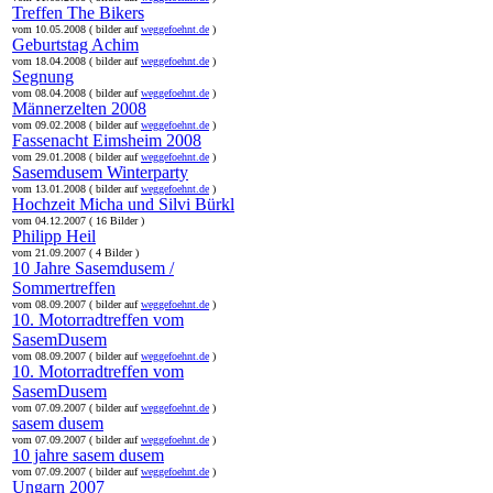
Treffen The Bikers
vom 10.05.2008 ( bilder auf
weggefoehnt.de
)
Geburtstag Achim
vom 18.04.2008 ( bilder auf
weggefoehnt.de
)
Segnung
vom 08.04.2008 ( bilder auf
weggefoehnt.de
)
Männerzelten 2008
vom 09.02.2008 ( bilder auf
weggefoehnt.de
)
Fassenacht Eimsheim 2008
vom 29.01.2008 ( bilder auf
weggefoehnt.de
)
Sasemdusem Winterparty
vom 13.01.2008 ( bilder auf
weggefoehnt.de
)
Hochzeit Micha und Silvi Bürkl
vom 04.12.2007 ( 16 Bilder )
Philipp Heil
vom 21.09.2007 ( 4 Bilder )
10 Jahre Sasemdusem /
Sommertreffen
vom 08.09.2007 ( bilder auf
weggefoehnt.de
)
10. Motorradtreffen vom
SasemDusem
vom 08.09.2007 ( bilder auf
weggefoehnt.de
)
10. Motorradtreffen vom
SasemDusem
vom 07.09.2007 ( bilder auf
weggefoehnt.de
)
sasem dusem
vom 07.09.2007 ( bilder auf
weggefoehnt.de
)
10 jahre sasem dusem
vom 07.09.2007 ( bilder auf
weggefoehnt.de
)
Ungarn 2007