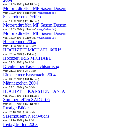
2004
vom 19.09.2004 ( 105 Bilder )
Motorradtreffen MF Sasem Dusem
vom 11.09.2004 ( bilder auf
weggefoehnt.de
)
Sasemdusem Treffen
vom 10.09.2004 ( 178 Bilder )
Motorradtreffen MF Sasem Dusem
vom 10.09.2004 ( bilder auf
weggefoehnt.de
)
Motorradtreffen MF Sasem Dusem
vom 10.09.2004 ( bilder auf
weggefoehnt.de
)
Hakorennen 2004
vom 14.08.2004 ( 98 Bilder )
HOCHZEIT MICHAEL &IRIS
vom 27.04.2004 ( 2 Bilder )
Hochzeit IRIS MICHAEL
vom 25.04.2004 ( 70 Bilder )
Dienheimer Fassenachtsumzug
vom 24.02.2004 ( 28 Bilder )
Eimsheimer Fassenacht 2004
vom 09.02.2004 ( 161 Bilder )
Männerzelten 2004
vom 25.01.2004 ( 50 Bilder )
HOCHZEIT KARSTEN TANJA
vom 01.01.2004 ( 189 Bilder )
Sommertreffen SADU 06
vom 01.01.2004 ( 156 Bilder )
Lustige Bilder
vom 27.10.2003 ( 36 Bilder )
Sasemdusem-Nachwuchs
vom 12.10.2003 ( 10 Bilder )
freitag treffen 2003