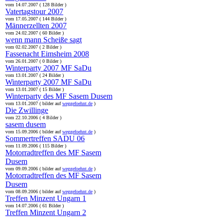
vom 14.07.2007 ( 128 Bilder )
Vatertagstour 2007
vom 17.05.2007 ( 144 Bilder )
Männerzellten 2007
vom 24.02.2007 ( 60 Bilder )
wenn mann Scheiße sagt
vom 02.02.2007 ( 2 Bilder )
Fassenacht Eimsheim 2008
vom 26.01.2007 ( 0 Bilder )
Winterparty 2007 MF SaDu
vom 13.01.2007 ( 24 Bilder )
Winterparty 2007 MF SaDu
vom 13.01.2007 ( 15 Bilder )
Winterparty des MF Sasem Dusem
vom 13.01.2007 ( bilder auf
weggefoehnt.de
)
Die Zwillinge
vom 22.10.2006 ( 4 Bilder )
sasem dusem
vom 15.09.2006 ( bilder auf
weggefoehnt.de
)
Sommertreffen SADU 06
vom 11.09.2006 ( 115 Bilder )
Motorradtreffen des MF Sasem
Dusem
vom 09.09.2006 ( bilder auf
weggefoehnt.de
)
Motorradtreffen des MF Sasem
Dusem
vom 08.09.2006 ( bilder auf
weggefoehnt.de
)
Treffen Minzent Ungarn 1
vom 14.07.2006 ( 61 Bilder )
Treffen Minzent Ungarn 2