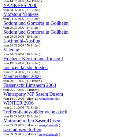
vom 14.07.2006 ( 142 Bilder )
YANKEES 2006
vom 28.06.2006 ( 37 Bilder )
Mofatour Yankees
vom 24.06.2006 ( 21 Bilder )
Sodom und Gomorra in Göllheim
vom 29.05.2006 ( 34 Bilder )
Sodom und Gomorra in Göllheim
vom 29.05.2006 ( 19 Bilder )
Lochmühl-Ausflug
vom 28.05.2006 ( 70 Bilder )
Vatertag
vom 28.05.2006 ( 16 Bilder )
Hochzeit Kerstin und Torsten I
vom 19.05.2006 ( 45 Bilder )
hochzeit kerstin torsten
vom 27.04.2006 ( 23 Bilder )
Männerzelten 2006
vom 29.01.2006 ( 113 Bilder )
Fassenacht Eimsheim 2008
vom 26.01.2006 ( 0 Bilder )
Winterparty MF Sasem Dusem
vom 14.01.2006 ( bilder auf
weggefoehnt.de
)
WINTER 2006
vom 01.01.2006 ( 72 Bilder )
Treffen-handy-bilder webmaasch
vom 13.09.2005 ( 25 Bilder )
Motorradtreffen SasemDusem
vom 09.09.2005 ( bilder auf
weggefoehnt.de
)
sasemdusem treffen
vom 09.09.2005 ( bilder auf
weggefoehnt.de
)