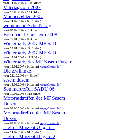
vom 14.07.2007 ( 128 Bilder )
Vatertagstour 2007
vom 17.05.2007 ( 144 Bilder )
Männerzellten 2007
vom 24.02.2007 ( 60 Bilder )
wenn mann Scheiße sagt
vom 02.02.2007 ( 2 Bilder )
Fassenacht Eimsheim 2008
vom 26.01.2007 ( 0 Bilder )
Winterparty 2007 MF SaDu
vom 13.01.2007 ( 24 Bilder )
Winterparty 2007 MF SaDu
vom 13.01.2007 ( 15 Bilder )
Winterparty des MF Sasem Dusem
vom 13.01.2007 ( bilder auf
weggefoehnt.de
)
Die Zwillinge
vom 22.10.2006 ( 4 Bilder )
sasem dusem
vom 15.09.2006 ( bilder auf
weggefoehnt.de
)
Sommertreffen SADU 06
vom 11.09.2006 ( 115 Bilder )
Motorradtreffen des MF Sasem
Dusem
vom 09.09.2006 ( bilder auf
weggefoehnt.de
)
Motorradtreffen des MF Sasem
Dusem
vom 08.09.2006 ( bilder auf
weggefoehnt.de
)
Treffen Minzent Ungarn 1
vom 14.07.2006 ( 61 Bilder )
Treffen Minzent Ungarn 2