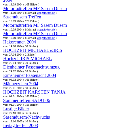
2004
vom 19.09.2004 ( 105 Bilder )
Motorradtreffen MF Sasem Dusem
vom 11.09.2004 ( bilder auf
weggefoehnt.de
)
Sasemdusem Treffen
vom 10.09.2004 ( 178 Bilder )
Motorradtreffen MF Sasem Dusem
vom 10.09.2004 ( bilder auf
weggefoehnt.de
)
Motorradtreffen MF Sasem Dusem
vom 10.09.2004 ( bilder auf
weggefoehnt.de
)
Hakorennen 2004
vom 14.08.2004 ( 98 Bilder )
HOCHZEIT MICHAEL &IRIS
vom 27.04.2004 ( 2 Bilder )
Hochzeit IRIS MICHAEL
vom 25.04.2004 ( 70 Bilder )
Dienheimer Fassenachtsumzug
vom 24.02.2004 ( 28 Bilder )
Eimsheimer Fassenacht 2004
vom 09.02.2004 ( 161 Bilder )
Männerzelten 2004
vom 25.01.2004 ( 50 Bilder )
HOCHZEIT KARSTEN TANJA
vom 01.01.2004 ( 189 Bilder )
Sommertreffen SADU 06
vom 01.01.2004 ( 156 Bilder )
Lustige Bilder
vom 27.10.2003 ( 36 Bilder )
Sasemdusem-Nachwuchs
vom 12.10.2003 ( 10 Bilder )
freitag treffen 2003