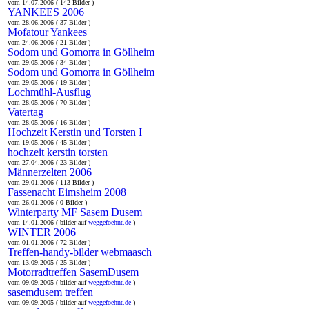
vom 14.07.2006 ( 142 Bilder )
YANKEES 2006
vom 28.06.2006 ( 37 Bilder )
Mofatour Yankees
vom 24.06.2006 ( 21 Bilder )
Sodom und Gomorra in Göllheim
vom 29.05.2006 ( 34 Bilder )
Sodom und Gomorra in Göllheim
vom 29.05.2006 ( 19 Bilder )
Lochmühl-Ausflug
vom 28.05.2006 ( 70 Bilder )
Vatertag
vom 28.05.2006 ( 16 Bilder )
Hochzeit Kerstin und Torsten I
vom 19.05.2006 ( 45 Bilder )
hochzeit kerstin torsten
vom 27.04.2006 ( 23 Bilder )
Männerzelten 2006
vom 29.01.2006 ( 113 Bilder )
Fassenacht Eimsheim 2008
vom 26.01.2006 ( 0 Bilder )
Winterparty MF Sasem Dusem
vom 14.01.2006 ( bilder auf
weggefoehnt.de
)
WINTER 2006
vom 01.01.2006 ( 72 Bilder )
Treffen-handy-bilder webmaasch
vom 13.09.2005 ( 25 Bilder )
Motorradtreffen SasemDusem
vom 09.09.2005 ( bilder auf
weggefoehnt.de
)
sasemdusem treffen
vom 09.09.2005 ( bilder auf
weggefoehnt.de
)