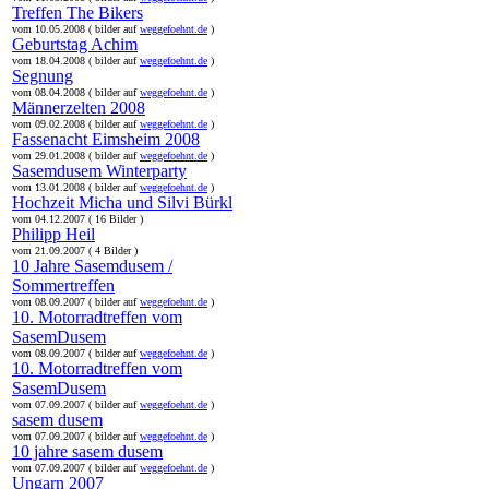
Treffen The Bikers
vom 10.05.2008 ( bilder auf
weggefoehnt.de
)
Geburtstag Achim
vom 18.04.2008 ( bilder auf
weggefoehnt.de
)
Segnung
vom 08.04.2008 ( bilder auf
weggefoehnt.de
)
Männerzelten 2008
vom 09.02.2008 ( bilder auf
weggefoehnt.de
)
Fassenacht Eimsheim 2008
vom 29.01.2008 ( bilder auf
weggefoehnt.de
)
Sasemdusem Winterparty
vom 13.01.2008 ( bilder auf
weggefoehnt.de
)
Hochzeit Micha und Silvi Bürkl
vom 04.12.2007 ( 16 Bilder )
Philipp Heil
vom 21.09.2007 ( 4 Bilder )
10 Jahre Sasemdusem /
Sommertreffen
vom 08.09.2007 ( bilder auf
weggefoehnt.de
)
10. Motorradtreffen vom
SasemDusem
vom 08.09.2007 ( bilder auf
weggefoehnt.de
)
10. Motorradtreffen vom
SasemDusem
vom 07.09.2007 ( bilder auf
weggefoehnt.de
)
sasem dusem
vom 07.09.2007 ( bilder auf
weggefoehnt.de
)
10 jahre sasem dusem
vom 07.09.2007 ( bilder auf
weggefoehnt.de
)
Ungarn 2007