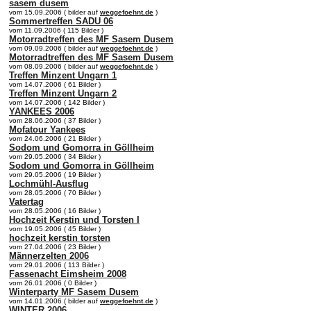
sasem dusem
vom 15.09.2006 ( bilder auf
weggefoehnt.de
)
Sommertreffen SADU 06
vom 11.09.2006 ( 115 Bilder )
Motorradtreffen des MF Sasem Dusem
vom 09.09.2006 ( bilder auf
weggefoehnt.de
)
Motorradtreffen des MF Sasem Dusem
vom 08.09.2006 ( bilder auf
weggefoehnt.de
)
Treffen Minzent Ungarn 1
vom 14.07.2006 ( 61 Bilder )
Treffen Minzent Ungarn 2
vom 14.07.2006 ( 142 Bilder )
YANKEES 2006
vom 28.06.2006 ( 37 Bilder )
Mofatour Yankees
vom 24.06.2006 ( 21 Bilder )
Sodom und Gomorra in Göllheim
vom 29.05.2006 ( 34 Bilder )
Sodom und Gomorra in Göllheim
vom 29.05.2006 ( 19 Bilder )
Lochmühl-Ausflug
vom 28.05.2006 ( 70 Bilder )
Vatertag
vom 28.05.2006 ( 16 Bilder )
Hochzeit Kerstin und Torsten I
vom 19.05.2006 ( 45 Bilder )
hochzeit kerstin torsten
vom 27.04.2006 ( 23 Bilder )
Männerzelten 2006
vom 29.01.2006 ( 113 Bilder )
Fassenacht Eimsheim 2008
vom 26.01.2006 ( 0 Bilder )
Winterparty MF Sasem Dusem
vom 14.01.2006 ( bilder auf
weggefoehnt.de
)
WINTER 2006