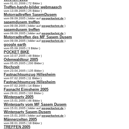
vom 01.01.2006 ( 72 Bilder )
Treffen-handy-bilder webmaasch
vom 13.09.2005 ( 25 Bilder )
Motorradtreffen SasemDusem
vom 09.09.2005 ( bilder auf
weggefoehnt.de
)
sasemdusem treffen
vom 09.09.2005 ( bilder auf
weggefoehnt.de
)
sasemdusem treffen
vom 09.09.2005 ( bilder auf
weggefoehnt.de
)
Motorradtreffen des MF Sasem Dusem
vom 09.09.2005 ( bilder auf
weggefoehnt.de
)
google earth
vom 05.09.2005 ( 3 Bilder )
POCKET BIKE
vom 10.07.2005 ( 48 Bilder )
Odenwaldtour 2005
vom 05.05.2005 ( 200 Bilder )
Hochzeit
vom 23.04.2005 ( 135 Bilder )
Fastnachtsumzug Hillesheim
vom 07.02.2005 ( 11 Bilder )
Fastnachtsumzug Hillesheim
vom 07.02.2005 ( 14 Bilder )
Fasnacht Eimsheim 2005
vom 29.01.2005 ( 110 Bilder )
Winterparty 2005
vom 15.01.2005 ( 46 Bilder )
Winterparty vom MF Sasem Dusem
vom 15.01.2005 ( bilder auf
weggefoehnt.de
)
Winterparty Sasem-Dusem
vom 15.01.2005 ( bilder auf
weggefoehnt.de
)
Männerzelten 2005
vom 08.01.2005 ( 18 Bilder )
TREFFEN 2005