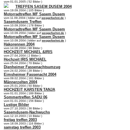
vom 01.01.2005 ( 52 Bilder )
TREFFEN SASEM DUSEM 2004
vom 19.09.2004 ( 105 Bilder )
Motorradtreffen MF Sasem Dusem
vom 11.09.2004 ( bilder auf
weggefoehnt.de
)
Sasemdusem Treffen
vom 10.09.2004 ( 178 Bilder )
Motorradtreffen MF Sasem Dusem
vom 10.09.2004 ( bilder auf
weggefoehnt.de
)
Motorradtreffen MF Sasem Dusem
vom 10.09.2004 ( bilder auf
weggefoehnt.de
)
Hakorennen 2004
vom 14.08.2004 ( 98 Bilder )
HOCHZEIT MICHAEL &IRIS
vom 27.04.2004 ( 2 Bilder )
Hochzeit IRIS MICHAEL
vom 25.04.2004 ( 70 Bilder )
Dienheimer Fassenachtsumzug
vom 24.02.2004 ( 28 Bilder )
Eimsheimer Fassenacht 2004
vom 09.02.2004 ( 161 Bilder )
Männerzelten 2004
vom 25.01.2004 ( 50 Bilder )
HOCHZEIT KARSTEN TANJA
vom 01.01.2004 ( 189 Bilder )
Sommertreffen SADU 06
vom 01.01.2004 ( 156 Bilder )
Lustige Bilder
vom 27.10.2003 ( 36 Bilder )
Sasemdusem-Nachwuchs
vom 12.10.2003 ( 10 Bilder )
freitag treffen 2003
vom 18.09.2003 ( 116 Bilder )
samstag treffen 2003