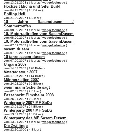
vom 13.01.2008 ( bilder auf
weggefoehnt.de
)
Hochzeit Micha und Silvi Bürkl
vom 04.12.2007 ( 16 Bilder )
Philipp Heil
vom 21.09.2007 ( 4 Bilder )
10 Jahre Sasemdusem /
Sommertreffen
vom 08.09.2007 ( bilder auf
weggefoehnt.de
)
10. Motorradtreffen vom SasemDusem
vom 08.09.2007 ( bilder auf
weggefoehnt.de
)
10. Motorradtreffen vom SasemDusem
vom 07.09.2007 ( bilder auf
weggefoehnt.de
)
sasem dusem
vom 07.09.2007 ( bilder auf
weggefoehnt.de
)
10 jahre sasem dusem
vom 07.09.2007 ( bilder auf
weggefoehnt.de
)
Ungarn 2007
vom 14.07.2007 ( 128 Bilder )
Vatertagstour 2007
vom 17.05.2007 ( 144 Bilder )
Männerzellten 2007
vom 24.02.2007 ( 60 Bilder )
wenn mann Scheiße sagt
vom 02.02.2007 ( 2 Bilder )
Fassenacht Eimsheim 2008
vom 26.01.2007 ( 0 Bilder )
Winterparty 2007 MF SaDu
vom 13.01.2007 ( 24 Bilder )
Winterparty 2007 MF SaDu
vom 13.01.2007 ( 15 Bilder )
Winterparty des MF Sasem Dusem
vom 13.01.2007 ( bilder auf
weggefoehnt.de
)
Die Zwillinge
vom 22.10.2006 ( 4 Bilder )