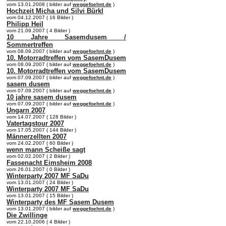
vom 13.01.2008 ( bilder auf
weggefoehnt.de
)
Hochzeit Micha und Silvi Bürkl
vom 04.12.2007 ( 16 Bilder )
Philipp Heil
vom 21.09.2007 ( 4 Bilder )
10 Jahre Sasemdusem /
Sommertreffen
vom 08.09.2007 ( bilder auf
weggefoehnt.de
)
10. Motorradtreffen vom SasemDusem
vom 08.09.2007 ( bilder auf
weggefoehnt.de
)
10. Motorradtreffen vom SasemDusem
vom 07.09.2007 ( bilder auf
weggefoehnt.de
)
sasem dusem
vom 07.09.2007 ( bilder auf
weggefoehnt.de
)
10 jahre sasem dusem
vom 07.09.2007 ( bilder auf
weggefoehnt.de
)
Ungarn 2007
vom 14.07.2007 ( 128 Bilder )
Vatertagstour 2007
vom 17.05.2007 ( 144 Bilder )
Männerzellten 2007
vom 24.02.2007 ( 60 Bilder )
wenn mann Scheiße sagt
vom 02.02.2007 ( 2 Bilder )
Fassenacht Eimsheim 2008
vom 26.01.2007 ( 0 Bilder )
Winterparty 2007 MF SaDu
vom 13.01.2007 ( 24 Bilder )
Winterparty 2007 MF SaDu
vom 13.01.2007 ( 15 Bilder )
Winterparty des MF Sasem Dusem
vom 13.01.2007 ( bilder auf
weggefoehnt.de
)
Die Zwillinge
vom 22.10.2006 ( 4 Bilder )