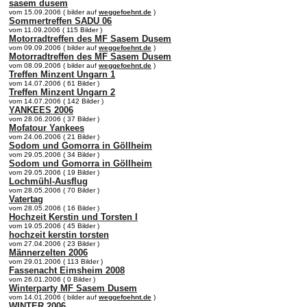
sasem dusem
vom 15.09.2006 ( bilder auf
weggefoehnt.de
)
Sommertreffen SADU 06
vom 11.09.2006 ( 115 Bilder )
Motorradtreffen des MF Sasem Dusem
vom 09.09.2006 ( bilder auf
weggefoehnt.de
)
Motorradtreffen des MF Sasem Dusem
vom 08.09.2006 ( bilder auf
weggefoehnt.de
)
Treffen Minzent Ungarn 1
vom 14.07.2006 ( 61 Bilder )
Treffen Minzent Ungarn 2
vom 14.07.2006 ( 142 Bilder )
YANKEES 2006
vom 28.06.2006 ( 37 Bilder )
Mofatour Yankees
vom 24.06.2006 ( 21 Bilder )
Sodom und Gomorra in Göllheim
vom 29.05.2006 ( 34 Bilder )
Sodom und Gomorra in Göllheim
vom 29.05.2006 ( 19 Bilder )
Lochmühl-Ausflug
vom 28.05.2006 ( 70 Bilder )
Vatertag
vom 28.05.2006 ( 16 Bilder )
Hochzeit Kerstin und Torsten I
vom 19.05.2006 ( 45 Bilder )
hochzeit kerstin torsten
vom 27.04.2006 ( 23 Bilder )
Männerzelten 2006
vom 29.01.2006 ( 113 Bilder )
Fassenacht Eimsheim 2008
vom 26.01.2006 ( 0 Bilder )
Winterparty MF Sasem Dusem
vom 14.01.2006 ( bilder auf
weggefoehnt.de
)
WINTER 2006