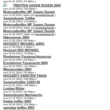
vom 01.01.2005 ( 52 Bilder )
TREFFEN SASEM DUSEM 2004
vom 19.09.2004 ( 105 Bilder )
Motorradtreffen MF Sasem Dusem
vom 11.09.2004 ( bilder auf
weggefoehnt.de
)
Sasemdusem Treffen
vom 10.09.2004 ( 178 Bilder )
Motorradtreffen MF Sasem Dusem
vom 10.09.2004 ( bilder auf
weggefoehnt.de
)
Motorradtreffen MF Sasem Dusem
vom 10.09.2004 ( bilder auf
weggefoehnt.de
)
Hakorennen 2004
vom 14.08.2004 ( 98 Bilder )
HOCHZEIT MICHAEL &IRIS
vom 27.04.2004 ( 2 Bilder )
Hochzeit IRIS MICHAEL
vom 25.04.2004 ( 70 Bilder )
Dienheimer Fassenachtsumzug
vom 24.02.2004 ( 28 Bilder )
Eimsheimer Fassenacht 2004
vom 09.02.2004 ( 161 Bilder )
Männerzelten 2004
vom 25.01.2004 ( 50 Bilder )
HOCHZEIT KARSTEN TANJA
vom 01.01.2004 ( 189 Bilder )
Sommertreffen SADU 06
vom 01.01.2004 ( 156 Bilder )
Lustige Bilder
vom 27.10.2003 ( 36 Bilder )
Sasemdusem-Nachwuchs
vom 12.10.2003 ( 10 Bilder )
freitag treffen 2003
vom 18.09.2003 ( 116 Bilder )
samstag treffen 2003