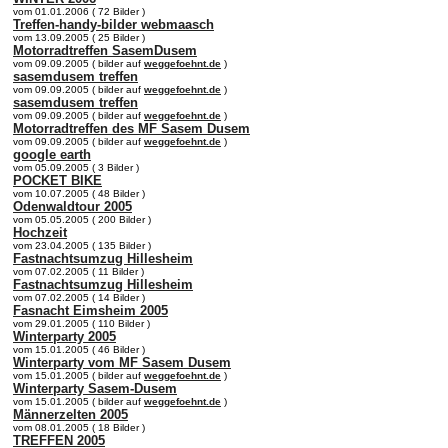
vom 01.01.2006 ( 72 Bilder )
Treffen-handy-bilder webmaasch
vom 13.09.2005 ( 25 Bilder )
Motorradtreffen SasemDusem
vom 09.09.2005 ( bilder auf
weggefoehnt.de
)
sasemdusem treffen
vom 09.09.2005 ( bilder auf
weggefoehnt.de
)
sasemdusem treffen
vom 09.09.2005 ( bilder auf
weggefoehnt.de
)
Motorradtreffen des MF Sasem Dusem
vom 09.09.2005 ( bilder auf
weggefoehnt.de
)
google earth
vom 05.09.2005 ( 3 Bilder )
POCKET BIKE
vom 10.07.2005 ( 48 Bilder )
Odenwaldtour 2005
vom 05.05.2005 ( 200 Bilder )
Hochzeit
vom 23.04.2005 ( 135 Bilder )
Fastnachtsumzug Hillesheim
vom 07.02.2005 ( 11 Bilder )
Fastnachtsumzug Hillesheim
vom 07.02.2005 ( 14 Bilder )
Fasnacht Eimsheim 2005
vom 29.01.2005 ( 110 Bilder )
Winterparty 2005
vom 15.01.2005 ( 46 Bilder )
Winterparty vom MF Sasem Dusem
vom 15.01.2005 ( bilder auf
weggefoehnt.de
)
Winterparty Sasem-Dusem
vom 15.01.2005 ( bilder auf
weggefoehnt.de
)
Männerzelten 2005
vom 08.01.2005 ( 18 Bilder )
TREFFEN 2005