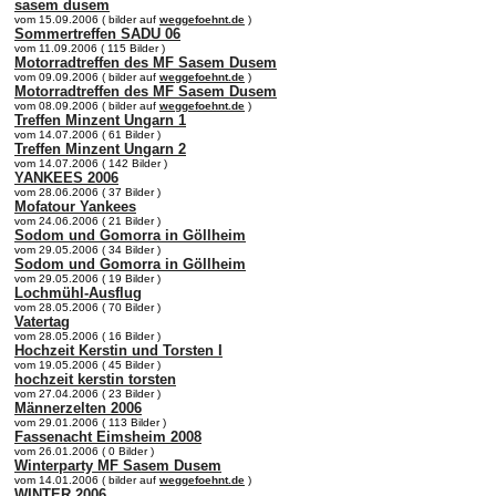
sasem dusem
vom 15.09.2006 ( bilder auf
weggefoehnt.de
)
Sommertreffen SADU 06
vom 11.09.2006 ( 115 Bilder )
Motorradtreffen des MF Sasem Dusem
vom 09.09.2006 ( bilder auf
weggefoehnt.de
)
Motorradtreffen des MF Sasem Dusem
vom 08.09.2006 ( bilder auf
weggefoehnt.de
)
Treffen Minzent Ungarn 1
vom 14.07.2006 ( 61 Bilder )
Treffen Minzent Ungarn 2
vom 14.07.2006 ( 142 Bilder )
YANKEES 2006
vom 28.06.2006 ( 37 Bilder )
Mofatour Yankees
vom 24.06.2006 ( 21 Bilder )
Sodom und Gomorra in Göllheim
vom 29.05.2006 ( 34 Bilder )
Sodom und Gomorra in Göllheim
vom 29.05.2006 ( 19 Bilder )
Lochmühl-Ausflug
vom 28.05.2006 ( 70 Bilder )
Vatertag
vom 28.05.2006 ( 16 Bilder )
Hochzeit Kerstin und Torsten I
vom 19.05.2006 ( 45 Bilder )
hochzeit kerstin torsten
vom 27.04.2006 ( 23 Bilder )
Männerzelten 2006
vom 29.01.2006 ( 113 Bilder )
Fassenacht Eimsheim 2008
vom 26.01.2006 ( 0 Bilder )
Winterparty MF Sasem Dusem
vom 14.01.2006 ( bilder auf
weggefoehnt.de
)
WINTER 2006