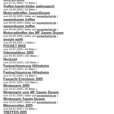
vom 01.01.2006 ( 72 Bilder )
Treffen-handy-bilder webmaasch
vom 13.09.2005 ( 25 Bilder )
Motorradtreffen SasemDusem
vom 09.09.2005 ( bilder auf
weggefoehnt.de
)
sasemdusem treffen
vom 09.09.2005 ( bilder auf
weggefoehnt.de
)
sasemdusem treffen
vom 09.09.2005 ( bilder auf
weggefoehnt.de
)
Motorradtreffen des MF Sasem Dusem
vom 09.09.2005 ( bilder auf
weggefoehnt.de
)
google earth
vom 05.09.2005 ( 3 Bilder )
POCKET BIKE
vom 10.07.2005 ( 48 Bilder )
Odenwaldtour 2005
vom 05.05.2005 ( 200 Bilder )
Hochzeit
vom 23.04.2005 ( 135 Bilder )
Fastnachtsumzug Hillesheim
vom 07.02.2005 ( 11 Bilder )
Fastnachtsumzug Hillesheim
vom 07.02.2005 ( 14 Bilder )
Fasnacht Eimsheim 2005
vom 29.01.2005 ( 110 Bilder )
Winterparty 2005
vom 15.01.2005 ( 46 Bilder )
Winterparty vom MF Sasem Dusem
vom 15.01.2005 ( bilder auf
weggefoehnt.de
)
Winterparty Sasem-Dusem
vom 15.01.2005 ( bilder auf
weggefoehnt.de
)
Männerzelten 2005
vom 08.01.2005 ( 18 Bilder )
TREFFEN 2005