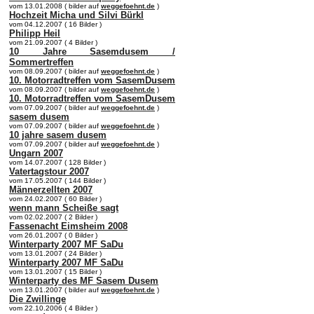
vom 13.01.2008 ( bilder auf
weggefoehnt.de
)
Hochzeit Micha und Silvi Bürkl
vom 04.12.2007 ( 16 Bilder )
Philipp Heil
vom 21.09.2007 ( 4 Bilder )
10 Jahre Sasemdusem /
Sommertreffen
vom 08.09.2007 ( bilder auf
weggefoehnt.de
)
10. Motorradtreffen vom SasemDusem
vom 08.09.2007 ( bilder auf
weggefoehnt.de
)
10. Motorradtreffen vom SasemDusem
vom 07.09.2007 ( bilder auf
weggefoehnt.de
)
sasem dusem
vom 07.09.2007 ( bilder auf
weggefoehnt.de
)
10 jahre sasem dusem
vom 07.09.2007 ( bilder auf
weggefoehnt.de
)
Ungarn 2007
vom 14.07.2007 ( 128 Bilder )
Vatertagstour 2007
vom 17.05.2007 ( 144 Bilder )
Männerzellten 2007
vom 24.02.2007 ( 60 Bilder )
wenn mann Scheiße sagt
vom 02.02.2007 ( 2 Bilder )
Fassenacht Eimsheim 2008
vom 26.01.2007 ( 0 Bilder )
Winterparty 2007 MF SaDu
vom 13.01.2007 ( 24 Bilder )
Winterparty 2007 MF SaDu
vom 13.01.2007 ( 15 Bilder )
Winterparty des MF Sasem Dusem
vom 13.01.2007 ( bilder auf
weggefoehnt.de
)
Die Zwillinge
vom 22.10.2006 ( 4 Bilder )