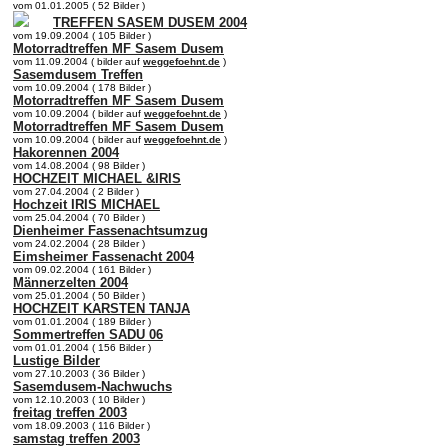
vom 01.01.2005 ( 52 Bilder )
TREFFEN SASEM DUSEM 2004
vom 19.09.2004 ( 105 Bilder )
Motorradtreffen MF Sasem Dusem
vom 11.09.2004 ( bilder auf
weggefoehnt.de
)
Sasemdusem Treffen
vom 10.09.2004 ( 178 Bilder )
Motorradtreffen MF Sasem Dusem
vom 10.09.2004 ( bilder auf
weggefoehnt.de
)
Motorradtreffen MF Sasem Dusem
vom 10.09.2004 ( bilder auf
weggefoehnt.de
)
Hakorennen 2004
vom 14.08.2004 ( 98 Bilder )
HOCHZEIT MICHAEL &IRIS
vom 27.04.2004 ( 2 Bilder )
Hochzeit IRIS MICHAEL
vom 25.04.2004 ( 70 Bilder )
Dienheimer Fassenachtsumzug
vom 24.02.2004 ( 28 Bilder )
Eimsheimer Fassenacht 2004
vom 09.02.2004 ( 161 Bilder )
Männerzelten 2004
vom 25.01.2004 ( 50 Bilder )
HOCHZEIT KARSTEN TANJA
vom 01.01.2004 ( 189 Bilder )
Sommertreffen SADU 06
vom 01.01.2004 ( 156 Bilder )
Lustige Bilder
vom 27.10.2003 ( 36 Bilder )
Sasemdusem-Nachwuchs
vom 12.10.2003 ( 10 Bilder )
freitag treffen 2003
vom 18.09.2003 ( 116 Bilder )
samstag treffen 2003