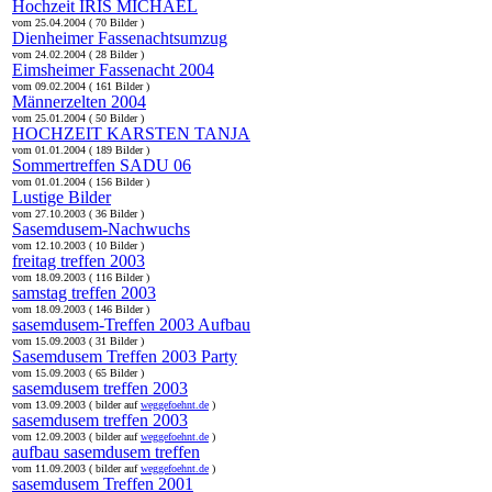
Hochzeit IRIS MICHAEL
vom 25.04.2004 ( 70 Bilder )
Dienheimer Fassenachtsumzug
vom 24.02.2004 ( 28 Bilder )
Eimsheimer Fassenacht 2004
vom 09.02.2004 ( 161 Bilder )
Männerzelten 2004
vom 25.01.2004 ( 50 Bilder )
HOCHZEIT KARSTEN TANJA
vom 01.01.2004 ( 189 Bilder )
Sommertreffen SADU 06
vom 01.01.2004 ( 156 Bilder )
Lustige Bilder
vom 27.10.2003 ( 36 Bilder )
Sasemdusem-Nachwuchs
vom 12.10.2003 ( 10 Bilder )
freitag treffen 2003
vom 18.09.2003 ( 116 Bilder )
samstag treffen 2003
vom 18.09.2003 ( 146 Bilder )
sasemdusem-Treffen 2003 Aufbau
vom 15.09.2003 ( 31 Bilder )
Sasemdusem Treffen 2003 Party
vom 15.09.2003 ( 65 Bilder )
sasemdusem treffen 2003
vom 13.09.2003 ( bilder auf
weggefoehnt.de
)
sasemdusem treffen 2003
vom 12.09.2003 ( bilder auf
weggefoehnt.de
)
aufbau sasemdusem treffen
vom 11.09.2003 ( bilder auf
weggefoehnt.de
)
sasemdusem Treffen 2001