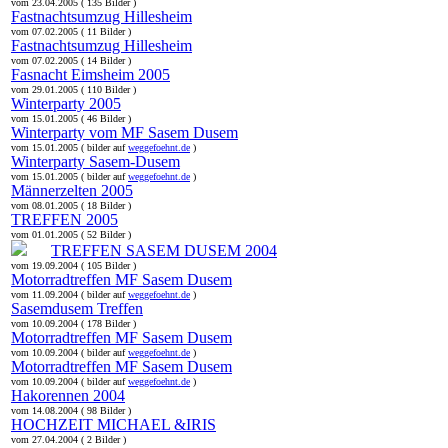
vom 23.04.2005 ( 135 Bilder )
Fastnachtsumzug Hillesheim
vom 07.02.2005 ( 11 Bilder )
Fastnachtsumzug Hillesheim
vom 07.02.2005 ( 14 Bilder )
Fasnacht Eimsheim 2005
vom 29.01.2005 ( 110 Bilder )
Winterparty 2005
vom 15.01.2005 ( 46 Bilder )
Winterparty vom MF Sasem Dusem
vom 15.01.2005 ( bilder auf
weggefoehnt.de
)
Winterparty Sasem-Dusem
vom 15.01.2005 ( bilder auf
weggefoehnt.de
)
Männerzelten 2005
vom 08.01.2005 ( 18 Bilder )
TREFFEN 2005
vom 01.01.2005 ( 52 Bilder )
TREFFEN SASEM DUSEM 2004
vom 19.09.2004 ( 105 Bilder )
Motorradtreffen MF Sasem Dusem
vom 11.09.2004 ( bilder auf
weggefoehnt.de
)
Sasemdusem Treffen
vom 10.09.2004 ( 178 Bilder )
Motorradtreffen MF Sasem Dusem
vom 10.09.2004 ( bilder auf
weggefoehnt.de
)
Motorradtreffen MF Sasem Dusem
vom 10.09.2004 ( bilder auf
weggefoehnt.de
)
Hakorennen 2004
vom 14.08.2004 ( 98 Bilder )
HOCHZEIT MICHAEL &IRIS
vom 27.04.2004 ( 2 Bilder )