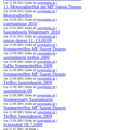
vom 11.09.2010 ( bilder auf
weggefoehnt.de
)
13. Motorradtreffen der MF Sasem Dusem
vom 10.09.2010 ( bilder auf
weggefoehnt.de
)
Motorradtreffen
vom 10.09.2010 ( bilder auf
weggefoehnt.de
)
vatertagstour 2010
vom 15.05.2010 ( bilder auf
weggefoehnt.de
)
Sasemdusem Winterparty 2010
vom 16.01.2010 ( bilder auf
weggefoehnt.de
)
sasem dusem 11.-13.09.09
vom 13.09.2009 ( bilder auf
weggefoehnt.de
)
Sommertreffen MF Sasem Dusem
vom 13.09.2009 ( bilder auf
weggefoehnt.de
)
sasemdusem treffen 2009
vom 13.09.2009 ( bilder auf
weggefoehnt.de
)
SaDu Sommertreffen 2009
vom 12.09.2009 ( bilder auf
weggefoehnt.de
)
Sommertreffen MF Sasem Dusem
vom 12.09.2009 ( bilder auf
weggefoehnt.de
)
Treffen Sasemdusem 2009
vom 12.09.2009 ( bilder auf
weggefoehnt.de
)
sasemdusem 09
vom 12.09.2009 ( bilder auf
weggefoehnt.de
)
Sommerparty Sasemdusem
vom 12.09.2009 ( bilder auf
weggefoehnt.de
)
Sommertreffen MF Sasem Dusem
vom 11.09.2009 ( bilder auf
weggefoehnt.de
)
Treffen Sasemdusem 2009
vom 11.09.2009 ( bilder auf
weggefoehnt.de
)
Scheinfeld 18.7.2009
vom 27.07.2009 ( 40 Bilder )