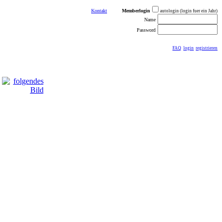
Kontakt
Memberlogin
autologin (login fuer ein Jahr)
Name
Password
FAQ
login
registrieren
ästebuch
sonstiges
Impressum