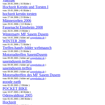
Vatertag
vom 28.05.2006 ( 16 Bilder )
Hochzeit Kerstin und Torsten I
vom 19.05.2006 ( 45 Bilder )
hochzeit kerstin torsten
vom 27.04.2006 ( 23 Bilder )
Männerzelten 2006
vom 29.01.2006 ( 113 Bilder )
Fassenacht Eimsheim 2008
vom 26.01.2006 ( 0 Bilder )
Winterparty MF Sasem Dusem
vom 14.01.2006 ( bilder auf
weggefoehnt.de
)
WINTER 2006
vom 01.01.2006 ( 72 Bilder )
Treffen-handy-bilder webmaasch
vom 13.09.2005 ( 25 Bilder )
Motorradtreffen SasemDusem
vom 09.09.2005 ( bilder auf
weggefoehnt.de
)
sasemdusem treffen
vom 09.09.2005 ( bilder auf
weggefoehnt.de
)
sasemdusem treffen
vom 09.09.2005 ( bilder auf
weggefoehnt.de
)
Motorradtreffen des MF Sasem Dusem
vom 09.09.2005 ( bilder auf
weggefoehnt.de
)
google earth
vom 05.09.2005 ( 3 Bilder )
POCKET BIKE
vom 10.07.2005 ( 48 Bilder )
Odenwaldtour 2005
vom 05.05.2005 ( 200 Bilder )
Hochzeit