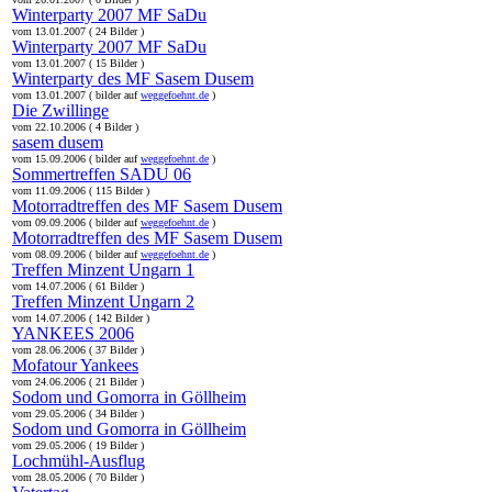
Winterparty 2007 MF SaDu
vom 13.01.2007 ( 24 Bilder )
Winterparty 2007 MF SaDu
vom 13.01.2007 ( 15 Bilder )
Winterparty des MF Sasem Dusem
vom 13.01.2007 ( bilder auf
weggefoehnt.de
)
Die Zwillinge
vom 22.10.2006 ( 4 Bilder )
sasem dusem
vom 15.09.2006 ( bilder auf
weggefoehnt.de
)
Sommertreffen SADU 06
vom 11.09.2006 ( 115 Bilder )
Motorradtreffen des MF Sasem Dusem
vom 09.09.2006 ( bilder auf
weggefoehnt.de
)
Motorradtreffen des MF Sasem Dusem
vom 08.09.2006 ( bilder auf
weggefoehnt.de
)
Treffen Minzent Ungarn 1
vom 14.07.2006 ( 61 Bilder )
Treffen Minzent Ungarn 2
vom 14.07.2006 ( 142 Bilder )
YANKEES 2006
vom 28.06.2006 ( 37 Bilder )
Mofatour Yankees
vom 24.06.2006 ( 21 Bilder )
Sodom und Gomorra in Göllheim
vom 29.05.2006 ( 34 Bilder )
Sodom und Gomorra in Göllheim
vom 29.05.2006 ( 19 Bilder )
Lochmühl-Ausflug
vom 28.05.2006 ( 70 Bilder )