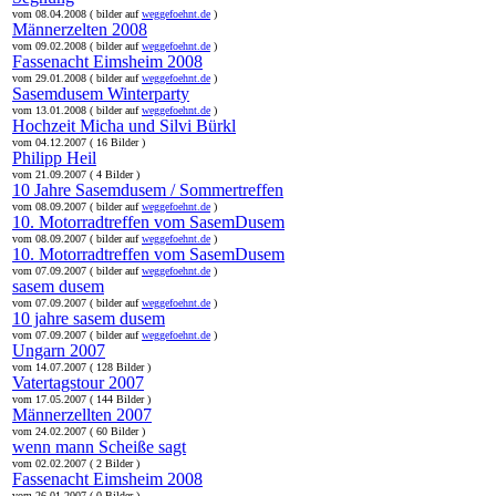
vom 08.04.2008 ( bilder auf
weggefoehnt.de
)
Männerzelten 2008
vom 09.02.2008 ( bilder auf
weggefoehnt.de
)
Fassenacht Eimsheim 2008
vom 29.01.2008 ( bilder auf
weggefoehnt.de
)
Sasemdusem Winterparty
vom 13.01.2008 ( bilder auf
weggefoehnt.de
)
Hochzeit Micha und Silvi Bürkl
vom 04.12.2007 ( 16 Bilder )
Philipp Heil
vom 21.09.2007 ( 4 Bilder )
10 Jahre Sasemdusem / Sommertreffen
vom 08.09.2007 ( bilder auf
weggefoehnt.de
)
10. Motorradtreffen vom SasemDusem
vom 08.09.2007 ( bilder auf
weggefoehnt.de
)
10. Motorradtreffen vom SasemDusem
vom 07.09.2007 ( bilder auf
weggefoehnt.de
)
sasem dusem
vom 07.09.2007 ( bilder auf
weggefoehnt.de
)
10 jahre sasem dusem
vom 07.09.2007 ( bilder auf
weggefoehnt.de
)
Ungarn 2007
vom 14.07.2007 ( 128 Bilder )
Vatertagstour 2007
vom 17.05.2007 ( 144 Bilder )
Männerzellten 2007
vom 24.02.2007 ( 60 Bilder )
wenn mann Scheiße sagt
vom 02.02.2007 ( 2 Bilder )
Fassenacht Eimsheim 2008
vom 26.01.2007 ( 0 Bilder )