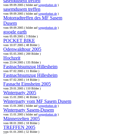
sasemdusem treffen
vom 09.09.2005 ( bilder auf
weggefoehnt.de
)
sasemdusem treffen
vom 09.09.2005 ( bilder auf
weggefoehnt.de
)
Motorradtreffen des MF Sasem
Dusem
vom 09.09.2005 ( bilder auf
weggefoehnt.de
)
google earth
vom 05.09.2005 ( 3 Bilder )
POCKET BIKE
vom 10.07.2005 ( 48 Bilder )
Odenwaldtour 2005
vom 05.05.2005 ( 200 Bilder )
Hochzeit
vom 23.04.2005 ( 135 Bilder )
Fastnachtsumzug Hillesheim
vom 07.02.2005 ( 11 Bilder )
Fastnachtsumzug Hillesheim
vom 07.02.2005 ( 14 Bilder )
Fasnacht Eimsheim 2005
vom 29.01.2005 ( 110 Bilder )
Winterparty 2005
vom 15.01.2005 ( 46 Bilder )
Winterparty vom MF Sasem Dusem
vom 15.01.2005 ( bilder auf
weggefoehnt.de
)
Winterparty Sasem-Dusem
vom 15.01.2005 ( bilder auf
weggefoehnt.de
)
Männerzelten 2005
vom 08.01.2005 ( 18 Bilder )
TREFFEN 2005
vom 01.01.2005 ( 52 Bilder )