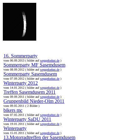
online:
home
Historie
Mitglieder
Bilder
Anfahrt
Term
16. Sommerparty
vom 06.09.2013 ( bilder auf
weggefoehnt.de
)
Sommerparty MF Sasemdusem
vom 08.09.2012 ( bilder auf
weggefoehnt.de
)
Sommerparty Sasemdusem
vom 07.09.2012 ( bilder auf
weggefoehnt.de
)
Winterparty 2012
vom 14.01.2012 ( bilder auf
weggefoehnt.de
)
Treffen Sasemdusem 2011
vom 09.09.2011 ( bilder auf
weggefoehnt.de
)
Gruppenbild Nieder-Olm 2011
vom 09.05.2011 ( 2 Bilder )
bikers mc
vom 07.05.2011 ( bilder auf
weggefoehnt.de
)
Winterparty SaDU 2011
vom 19.01.2011 ( bilder auf
weggefoehnt.de
)
Winterparty
vom 15.01.2011 ( bilder auf
weggefoehnt.de
)
13.Motorradtreffen der Sasemdusem