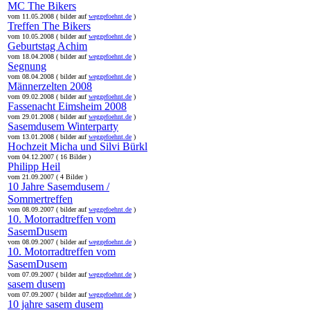
MC The Bikers
vom 11.05.2008 ( bilder auf
weggefoehnt.de
)
Treffen The Bikers
vom 10.05.2008 ( bilder auf
weggefoehnt.de
)
Geburtstag Achim
vom 18.04.2008 ( bilder auf
weggefoehnt.de
)
Segnung
vom 08.04.2008 ( bilder auf
weggefoehnt.de
)
Männerzelten 2008
vom 09.02.2008 ( bilder auf
weggefoehnt.de
)
Fassenacht Eimsheim 2008
vom 29.01.2008 ( bilder auf
weggefoehnt.de
)
Sasemdusem Winterparty
vom 13.01.2008 ( bilder auf
weggefoehnt.de
)
Hochzeit Micha und Silvi Bürkl
vom 04.12.2007 ( 16 Bilder )
Philipp Heil
vom 21.09.2007 ( 4 Bilder )
10 Jahre Sasemdusem /
Sommertreffen
vom 08.09.2007 ( bilder auf
weggefoehnt.de
)
10. Motorradtreffen vom
SasemDusem
vom 08.09.2007 ( bilder auf
weggefoehnt.de
)
10. Motorradtreffen vom
SasemDusem
vom 07.09.2007 ( bilder auf
weggefoehnt.de
)
sasem dusem
vom 07.09.2007 ( bilder auf
weggefoehnt.de
)
10 jahre sasem dusem