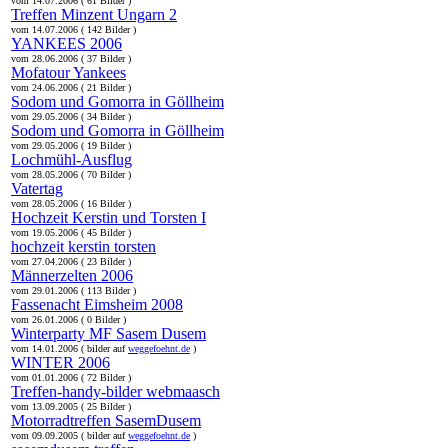
vom 14.07.2006 ( 61 Bilder )
Treffen Minzent Ungarn 2
vom 14.07.2006 ( 142 Bilder )
YANKEES 2006
vom 28.06.2006 ( 37 Bilder )
Mofatour Yankees
vom 24.06.2006 ( 21 Bilder )
Sodom und Gomorra in Göllheim
vom 29.05.2006 ( 34 Bilder )
Sodom und Gomorra in Göllheim
vom 29.05.2006 ( 19 Bilder )
Lochmühl-Ausflug
vom 28.05.2006 ( 70 Bilder )
Vatertag
vom 28.05.2006 ( 16 Bilder )
Hochzeit Kerstin und Torsten I
vom 19.05.2006 ( 45 Bilder )
hochzeit kerstin torsten
vom 27.04.2006 ( 23 Bilder )
Männerzelten 2006
vom 29.01.2006 ( 113 Bilder )
Fassenacht Eimsheim 2008
vom 26.01.2006 ( 0 Bilder )
Winterparty MF Sasem Dusem
vom 14.01.2006 ( bilder auf
weggefoehnt.de
)
WINTER 2006
vom 01.01.2006 ( 72 Bilder )
Treffen-handy-bilder webmaasch
vom 13.09.2005 ( 25 Bilder )
Motorradtreffen SasemDusem
vom 09.09.2005 ( bilder auf
weggefoehnt.de
)