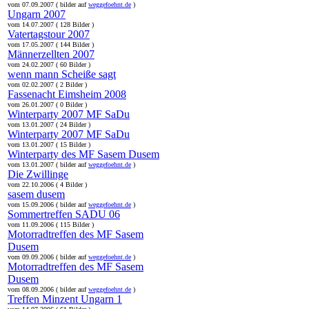
vom 07.09.2007 ( bilder auf
weggefoehnt.de
)
Ungarn 2007
vom 14.07.2007 ( 128 Bilder )
Vatertagstour 2007
vom 17.05.2007 ( 144 Bilder )
Männerzellten 2007
vom 24.02.2007 ( 60 Bilder )
wenn mann Scheiße sagt
vom 02.02.2007 ( 2 Bilder )
Fassenacht Eimsheim 2008
vom 26.01.2007 ( 0 Bilder )
Winterparty 2007 MF SaDu
vom 13.01.2007 ( 24 Bilder )
Winterparty 2007 MF SaDu
vom 13.01.2007 ( 15 Bilder )
Winterparty des MF Sasem Dusem
vom 13.01.2007 ( bilder auf
weggefoehnt.de
)
Die Zwillinge
vom 22.10.2006 ( 4 Bilder )
sasem dusem
vom 15.09.2006 ( bilder auf
weggefoehnt.de
)
Sommertreffen SADU 06
vom 11.09.2006 ( 115 Bilder )
Motorradtreffen des MF Sasem
Dusem
vom 09.09.2006 ( bilder auf
weggefoehnt.de
)
Motorradtreffen des MF Sasem
Dusem
vom 08.09.2006 ( bilder auf
weggefoehnt.de
)
Treffen Minzent Ungarn 1