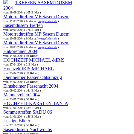
TREFFEN SASEM DUSEM
2004
vom 19.09.2004 ( 105 Bilder )
Motorradtreffen MF Sasem Dusem
vom 11.09.2004 ( bilder auf
weggefoehnt.de
)
Sasemdusem Treffen
vom 10.09.2004 ( 178 Bilder )
Motorradtreffen MF Sasem Dusem
vom 10.09.2004 ( bilder auf
weggefoehnt.de
)
Motorradtreffen MF Sasem Dusem
vom 10.09.2004 ( bilder auf
weggefoehnt.de
)
Hakorennen 2004
vom 14.08.2004 ( 98 Bilder )
HOCHZEIT MICHAEL &IRIS
vom 27.04.2004 ( 2 Bilder )
Hochzeit IRIS MICHAEL
vom 25.04.2004 ( 70 Bilder )
Dienheimer Fassenachtsumzug
vom 24.02.2004 ( 28 Bilder )
Eimsheimer Fassenacht 2004
vom 09.02.2004 ( 161 Bilder )
Männerzelten 2004
vom 25.01.2004 ( 50 Bilder )
HOCHZEIT KARSTEN TANJA
vom 01.01.2004 ( 189 Bilder )
Sommertreffen SADU 06
vom 01.01.2004 ( 156 Bilder )
Lustige Bilder
vom 27.10.2003 ( 36 Bilder )
Sasemdusem-Nachwuchs
vom 12.10.2003 ( 10 Bilder )