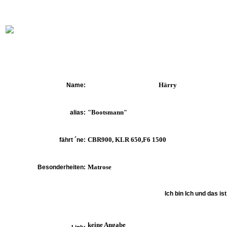
online:
home
Historie
Mitglieder
Bilder
Anfahrt
Term
Härry
Name:
"Bootsmann"
alias:
CBR900, KLR 650,F6 1500
fährt ´ne:
Matrose
Besonderheiten:
Ich bin Ich und das ist
keine Angabe