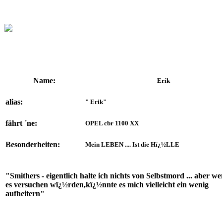
online:
home
Historie
Mitglieder
Bilder
Anfahrt
Term
Name:
Erik
alias:
" Erik"
fährt ´ne:
OPEL cbr 1100 XX
Besonderheiten:
Mein LEBEN .... Ist die Hï¿½LLE
"Smithers - eigentlich halte ich nichts von Selbstmord ... aber w
es versuchen wï¿½rden,kï¿½nnte es mich vielleicht ein wenig
aufheitern"