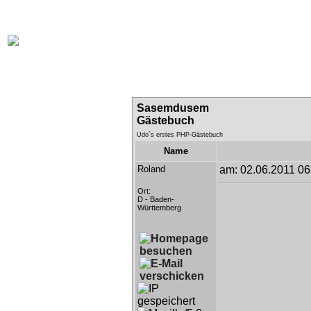
online:
home
Historie
Mitglieder
Bilder
Anfahrt
Term
Sasemdusem
Gästebuch
Udo´s erstes PHP-Gästebuch
Name
Roland
am: 02.06.2011 06
Ort:
D - Baden-
Württemberg