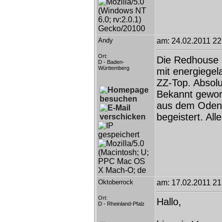
Andy
am: 24.02.2011 22
Ort:
Die Redhouse S
D - Baden-
Württemberg
mit energiege
ZZ-Top. Absolu
Bekannt geword
aus dem Odenw
begeistert. Al
Oktoberrock
am: 17.02.2011 21
Ort:
Hallo,
D - Rheinland-Pfalz