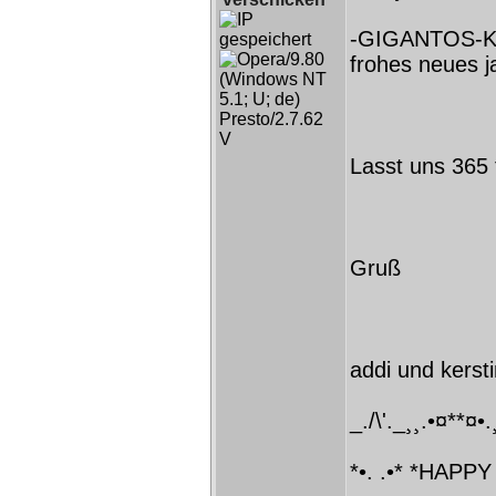
-GIGANTOS-K
frohes neues j
Lasst uns 365 t
Gruß
addi und kerst
_./\'._¸¸.•¤**¤•.
*•. .•* *HAPP