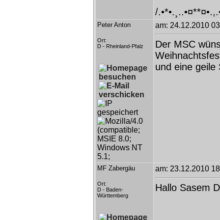
/.•*•.¸..•¤**¤•.,
Peter Anton
am: 24.12.2010 03
Ort:
Der MSC wünsc
D - Rheinland-Pfalz
Weihnachtsfest
und eine geile
MF Zabergäu
am: 23.12.2010 18
Ort:
Hallo Sasem 
D - Baden-
Württemberg