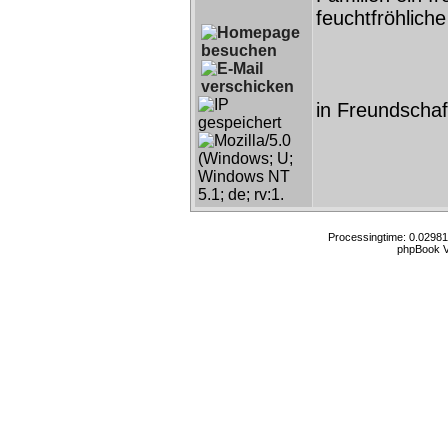
feuchtfröhlich
in Freundschaf
Processingtime: 0.02981
phpBook V