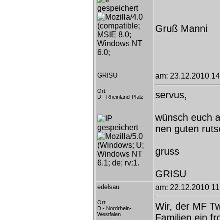
Gruß Manni
GRISU
am: 23.12.2010 14
Ort:
servus,
D - Rheinland-Pfalz
wünsch euch al
nen guten ruts
gruss
GRISU
edelsau
am: 22.12.2010 11
Ort:
Wir, der MF T
D - Nordrhein-
Westfalen
Familien ein f