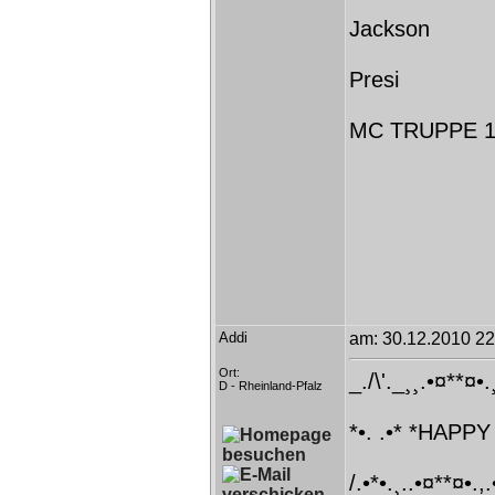
Jackson
Presi
MC TRUPPE 19
Addi
am: 30.12.2010 22
Ort:
_./\'._¸¸.•¤**¤•.
D - Rheinland-Pfalz
*•. .•* *HAPP
/.•*•.¸..•¤**¤•.,