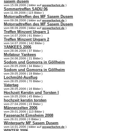
sasem dusem
vom 15.09.2006 ( bilder auf
weggefoehnt.de
)
Sommertreffen SADU 06
vom 11.09.2006 ( 115 Bilder )
Motorradtreffen des MF Sasem Dusem
vom 09.09.2006 ( bilder auf
weggefoehnt.de
)
Motorradtreffen des MF Sasem Dusem
vom 08.09.2006 ( bilder auf
weggefoehnt.de
)
Treffen Minzent Ungarn 1
vom 14.07.2006 ( 61 Bilder )
Treffen Minzent Ungarn 2
vom 14.07.2006 ( 142 Bilder )
YANKEES 2006
vom 28.06.2006 ( 37 Bilder )
Mofatour Yankees
vom 24.06.2006 ( 21 Bilder )
Sodom und Gomorra in Göllheim
vom 29.05.2006 ( 34 Bilder )
Sodom und Gomorra in Göllheim
vom 29.05.2006 ( 19 Bilder )
Lochmühl-Ausflug
vom 28.05.2006 ( 70 Bilder )
Vatertag
vom 28.05.2006 ( 16 Bilder )
Hochzeit Kerstin und Torsten I
vom 19.05.2006 ( 45 Bilder )
hochzeit kerstin torsten
vom 27.04.2006 ( 23 Bilder )
Männerzelten 2006
vom 29.01.2006 ( 113 Bilder )
Fassenacht Eimsheim 2008
vom 26.01.2006 ( 0 Bilder )
Winterparty MF Sasem Dusem
vom 14.01.2006 ( bilder auf
weggefoehnt.de
)
WINTER 2006