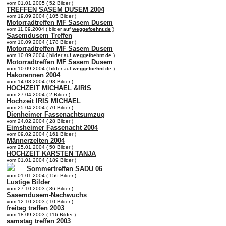
vom 01.01.2005 ( 52 Bilder )
TREFFEN SASEM DUSEM 2004
vom 19.09.2004 ( 105 Bilder )
Motorradtreffen MF Sasem Dusem
vom 11.09.2004 ( bilder auf
weggefoehnt.de
)
Sasemdusem Treffen
vom 10.09.2004 ( 178 Bilder )
Motorradtreffen MF Sasem Dusem
vom 10.09.2004 ( bilder auf
weggefoehnt.de
)
Motorradtreffen MF Sasem Dusem
vom 10.09.2004 ( bilder auf
weggefoehnt.de
)
Hakorennen 2004
vom 14.08.2004 ( 98 Bilder )
HOCHZEIT MICHAEL &IRIS
vom 27.04.2004 ( 2 Bilder )
Hochzeit IRIS MICHAEL
vom 25.04.2004 ( 70 Bilder )
Dienheimer Fassenachtsumzug
vom 24.02.2004 ( 28 Bilder )
Eimsheimer Fassenacht 2004
vom 09.02.2004 ( 161 Bilder )
Männerzelten 2004
vom 25.01.2004 ( 50 Bilder )
HOCHZEIT KARSTEN TANJA
vom 01.01.2004 ( 189 Bilder )
Sommertreffen SADU 06
vom 01.01.2004 ( 156 Bilder )
Lustige Bilder
vom 27.10.2003 ( 36 Bilder )
Sasemdusem-Nachwuchs
vom 12.10.2003 ( 10 Bilder )
freitag treffen 2003
vom 18.09.2003 ( 116 Bilder )
samstag treffen 2003