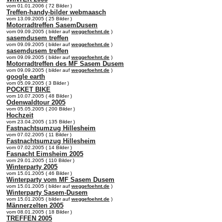
vom 01.01.2006 ( 72 Bilder )
Treffen-handy-bilder webmaasch
vom 13.09.2005 ( 25 Bilder )
Motorradtreffen SasemDusem
vom 09.09.2005 ( bilder auf
weggefoehnt.de
)
sasemdusem treffen
vom 09.09.2005 ( bilder auf
weggefoehnt.de
)
sasemdusem treffen
vom 09.09.2005 ( bilder auf
weggefoehnt.de
)
Motorradtreffen des MF Sasem Dusem
vom 09.09.2005 ( bilder auf
weggefoehnt.de
)
google earth
vom 05.09.2005 ( 3 Bilder )
POCKET BIKE
vom 10.07.2005 ( 48 Bilder )
Odenwaldtour 2005
vom 05.05.2005 ( 200 Bilder )
Hochzeit
vom 23.04.2005 ( 135 Bilder )
Fastnachtsumzug Hillesheim
vom 07.02.2005 ( 11 Bilder )
Fastnachtsumzug Hillesheim
vom 07.02.2005 ( 14 Bilder )
Fasnacht Eimsheim 2005
vom 29.01.2005 ( 110 Bilder )
Winterparty 2005
vom 15.01.2005 ( 46 Bilder )
Winterparty vom MF Sasem Dusem
vom 15.01.2005 ( bilder auf
weggefoehnt.de
)
Winterparty Sasem-Dusem
vom 15.01.2005 ( bilder auf
weggefoehnt.de
)
Männerzelten 2005
vom 08.01.2005 ( 18 Bilder )
TREFFEN 2005