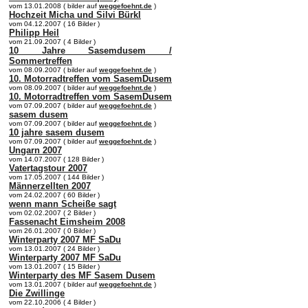
vom 13.01.2008 ( bilder auf
weggefoehnt.de
)
Hochzeit Micha und Silvi Bürkl
vom 04.12.2007 ( 16 Bilder )
Philipp Heil
vom 21.09.2007 ( 4 Bilder )
10 Jahre Sasemdusem /
Sommertreffen
vom 08.09.2007 ( bilder auf
weggefoehnt.de
)
10. Motorradtreffen vom SasemDusem
vom 08.09.2007 ( bilder auf
weggefoehnt.de
)
10. Motorradtreffen vom SasemDusem
vom 07.09.2007 ( bilder auf
weggefoehnt.de
)
sasem dusem
vom 07.09.2007 ( bilder auf
weggefoehnt.de
)
10 jahre sasem dusem
vom 07.09.2007 ( bilder auf
weggefoehnt.de
)
Ungarn 2007
vom 14.07.2007 ( 128 Bilder )
Vatertagstour 2007
vom 17.05.2007 ( 144 Bilder )
Männerzellten 2007
vom 24.02.2007 ( 60 Bilder )
wenn mann Scheiße sagt
vom 02.02.2007 ( 2 Bilder )
Fassenacht Eimsheim 2008
vom 26.01.2007 ( 0 Bilder )
Winterparty 2007 MF SaDu
vom 13.01.2007 ( 24 Bilder )
Winterparty 2007 MF SaDu
vom 13.01.2007 ( 15 Bilder )
Winterparty des MF Sasem Dusem
vom 13.01.2007 ( bilder auf
weggefoehnt.de
)
Die Zwillinge
vom 22.10.2006 ( 4 Bilder )